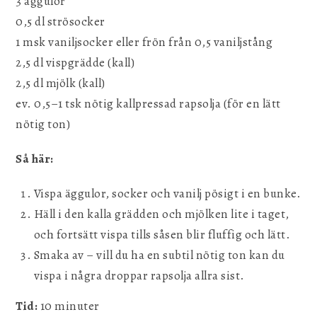
3 äggulor
0,5 dl strösocker
1 msk vaniljsocker eller frön från 0,5 vaniljstång
2,5 dl vispgrädde (kall)
2,5 dl mjölk (kall)
ev. 0,5–1 tsk nötig kallpressad rapsolja (för en lätt
nötig ton)
Så här:
Vispa äggulor, socker och vanilj pösigt i en bunke.
Häll i den kalla grädden och mjölken lite i taget,
och fortsätt vispa tills såsen blir fluffig och lätt.
Smaka av – vill du ha en subtil nötig ton kan du
vispa i några droppar rapsolja allra sist.
Tid:
10 minuter