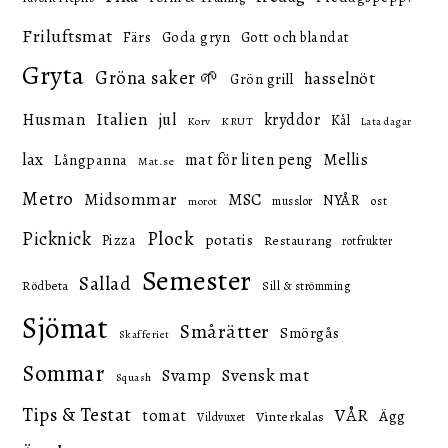
Friluftsmat
Färs
Goda gryn
Gott och blandat
Gryta
Gröna saker 🌱
hasselnöt
Grön grill
Italien
Husman
jul
kryddor
Kål
KRUT
Korv
Lata dagar
lax
mat för liten peng
Mellis
Långpanna
Mat.se
Metro
Midsommar
MSC
NYÅR
ost
musslor
morot
Picknick
Plock
potatis
Pizza
Restaurang
rotfrukter
Semester
Sallad
Rödbeta
Sill & strömming
Sjömat
Smårätter
Smörgås
Skafferiet
Sommar
Svensk mat
Svamp
Squash
Tips & Testat
VÅR
tomat
Ägg
Vinterkalas
Vildvuxet