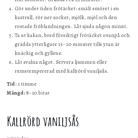
Gör under tiden frötäcket: smält smöret i en
kastrull, rör ner socker, mjölk, mjöl och den
rostade fröblandningen. Låt sjuda någon minut.
Ta ut kakan, bred försiktigt frötäcket ovanpå och
grädda ytterligare 15–20 minuter tills ytan är
knäckig och gyllene.
Låt svalna något. Servera ljummen eller
rumstempererad med kallrörd vaniljsås.
Tid
: 1 timme
Mängd:
8–10 bitar
Kallrörd vaniljsås