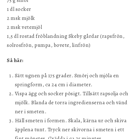
75 g smör
1 dl socker
2 msk mjölk
2 msk vetemjöl
1,5 dl rostad fröblandning Skeby gårdar (rapsfrön,
solrosfrön, pumpa, bovete, linfrön)
Så här:
Sätt ugnen på 175 grader. Smörj och mjöla en
springform, ca 24 cm i diameter.
Vispa ägg och socker pösigt. Tillsätt rapsolja och
mjölk. Blanda de torra ingredienserna och vänd
ner i smeten.
Häll smeten i formen. Skala, kärna ur och skiva
äpplena tunt. Tryck ner skivorna i smeten i ett
fint mönster. Grädda i ca 25 minuter.