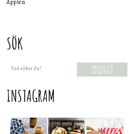
Äpplen
SÖK
Sök
TRYCK PÅ
KNAPPEN
INSTAGRAM