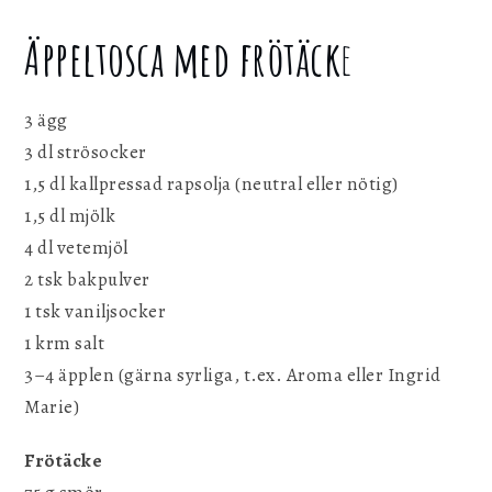
Äppeltosca med frötäck
e
3 ägg
3 dl strösocker
1,5 dl kallpressad rapsolja (neutral eller nötig)
1,5 dl mjölk
4 dl vetemjöl
2 tsk bakpulver
1 tsk vaniljsocker
1 krm salt
3–4 äpplen (gärna syrliga, t.ex. Aroma eller Ingrid
Marie)
Frötäcke