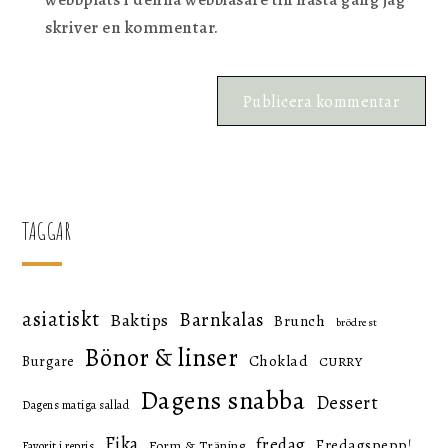
skriver en kommentar.
TAGGAR
asiatiskt
Barnkalas
Baktips
Brunch
brödrest
Bönor & linser
Choklad
Burgare
CURRY
Dagens snabba
Dessert
Dagens matiga sallad
Fika
fredag
Fredagspepp!
Form & Träning
Favorit i repris