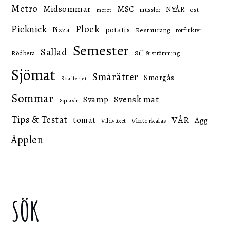
Metro
Midsommar
MSC
NYÅR
ost
musslor
morot
Picknick
Plock
potatis
Pizza
Restaurang
rotfrukter
Semester
Sallad
Rödbeta
Sill & strömming
Sjömat
Smårätter
Smörgås
Skafferiet
Sommar
Svensk mat
Svamp
Squash
Tips & Testat
VÅR
tomat
Ägg
Vinterkalas
Vildvuxet
Äpplen
SÖK