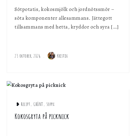
Sötpotatis, kokosmjölk och jordnötssmör –
söta komponenter allesammans. Jättegott
tillsammans med hetta, kryddor och syra […]
23 oktober, 2024
Kristin
❥ Recept
,
GRÖNT
,
Soppa
Kokosgryta på picknick