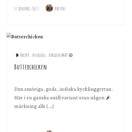
17 januari, 2023
Kristin
❥ Recept
,
kyckling
,
VärldensMAT ☮︎
Butterchicken
Den smöriga, goda, indiska kycklinggrytan.
Här i en ganska snäll variant utan någon 🌶-
märkning alls […]