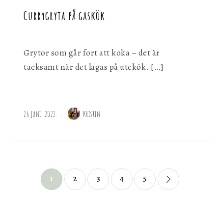
Currygryta på gaskök
Grytor som går fort att koka – det är
tacksamt när det lagas på utekök. […]
26 juni, 2022
Kristin
Sidnumrering
1
2
3
4
5
för