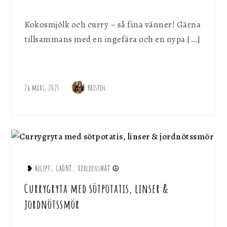
Kokosmjölk och curry – så fina vänner! Gärna
tillsammans med en ingefära och en nypa […]
24 mars, 2025
Kristin
❥ Recept
,
GRÖNT
,
VärldensMAT ☮︎
Currygryta med sötpotatis, linser &
jordnötssmör