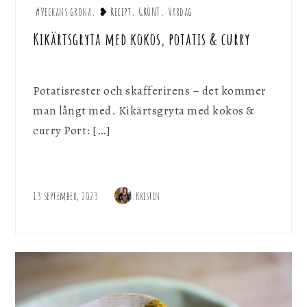
#Veckans gröna
,
❥ Recept
,
GRÖNT
,
Vardag
Kikärtsgryta med kokos, potatis & curry
Potatisrester och skafferirens – det kommer
man långt med. Kikärtsgryta med kokos &
curry Port: […]
13 september, 2023
Kristin