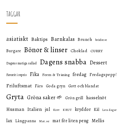
inlägg
TAGGAR
asiatiskt
Barnkalas
Baktips
Brunch
brödrest
Bönor & linser
Choklad
Burgare
CURRY
Dagens snabba
Dessert
Dagens matiga sallad
Fika
fredag
Fredagspepp!
Form & Träning
Favorit i repris
Friluftsmat
Färs
Goda gryn
Gott och blandat
Gryta
Gröna saker 🌱
hasselnöt
Grön grill
Italien
Husman
jul
kryddor
Kål
KRUT
Korv
Lata dagar
lax
mat för liten peng
Mellis
Långpanna
Mat.se