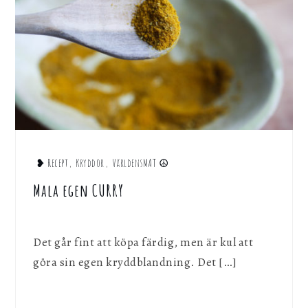
❥ Recept
,
Kryddor
,
VärldensMAT ☮︎
Mala egen CURRY
Det går fint att köpa färdig, men är kul att
göra sin egen kryddblandning. Det […]