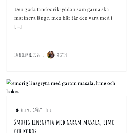
Den goda tandoorikryddan som gärna ska
marinera länge, men här får den vara med i
[…]
10 februari, 2026
Kristin
❥ Recept
,
GRÖNT
,
Helg
Smörig linsgryta med garam masala, lime
och kokos