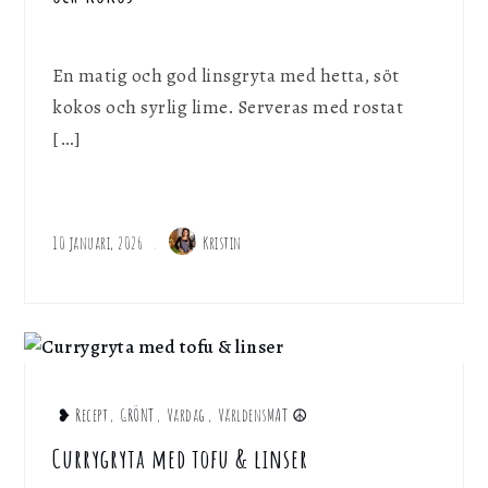
En matig och god linsgryta med hetta, söt
kokos och syrlig lime. Serveras med rostat
[…]
10 januari, 2026
Kristin
❥ Recept
,
GRÖNT
,
Vardag
,
VärldensMAT ☮︎
Currygryta med tofu & linser