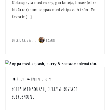
Kokosgryta med curry, gurkmeja, linser (eller
kikärtor) som toppas med chips och frön. En
favorit […]
10 oktober, 2024
Kristin
❥ Recept
,
❧ Hållbart
,
Soppa
Soppa med squash, curry & rostade
solrosfrön.