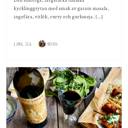
Den smöriga, färgstarka indiska
kycklinggrytan med smak av garam masala,
ingefära, vitlök, curry och gurkmeja. […]
4 april, 2024
Kristin