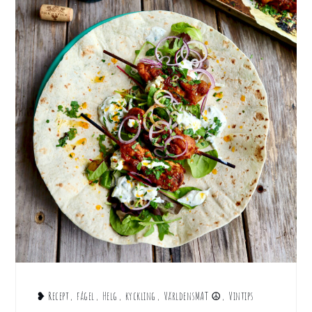
❥ Recept
,
fågel
,
Helg
,
kyckling
,
VärldensMAT ☮︎
,
Vintips