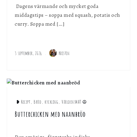
Dagens värmande och mycket goda
middagstips – soppa med squash, potatis och
curry. Soppa med […]
3 september, 2024
Kristin
❥ Recept
,
Bröd
,
kyckling
,
VärldensMAT ☮︎
Butterchicken med naanbröd