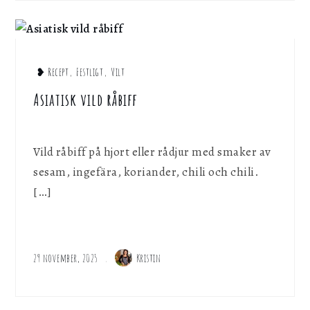
❥ Recept
,
Festligt
,
Vilt
Asiatisk vild råbiff
Vild råbiff på hjort eller rådjur med smaker av
sesam, ingefära, koriander, chili och chili.
[…]
29 november, 2025
Kristin