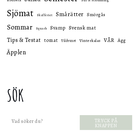
Sjömat
Smårätter
Smörgås
Skafferiet
Sommar
Svensk mat
Svamp
Squash
Tips & Testat
VÅR
tomat
Ägg
Vinterkalas
Vildvuxet
Äpplen
SÖK
Sök
TRYCK PÅ
KNAPPEN