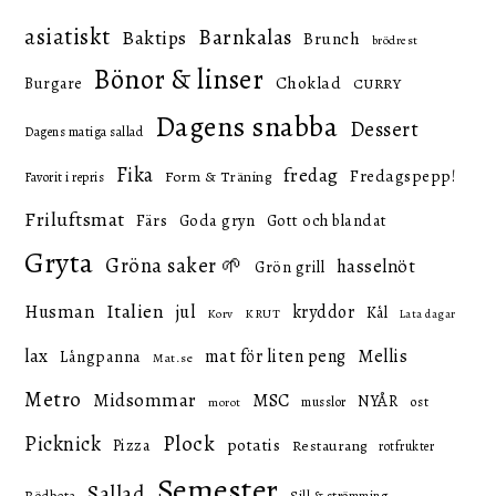
asiatiskt
Barnkalas
Baktips
Brunch
brödrest
Bönor & linser
Choklad
Burgare
CURRY
Dagens snabba
Dessert
Dagens matiga sallad
Fika
fredag
Fredagspepp!
Form & Träning
Favorit i repris
Friluftsmat
Färs
Goda gryn
Gott och blandat
Gryta
Gröna saker 🌱
hasselnöt
Grön grill
Italien
Husman
jul
kryddor
Kål
KRUT
Korv
Lata dagar
lax
mat för liten peng
Mellis
Långpanna
Mat.se
Metro
Midsommar
MSC
NYÅR
ost
musslor
morot
Picknick
Plock
potatis
Pizza
Restaurang
rotfrukter
Semester
Sallad
Rödbeta
Sill & strömming