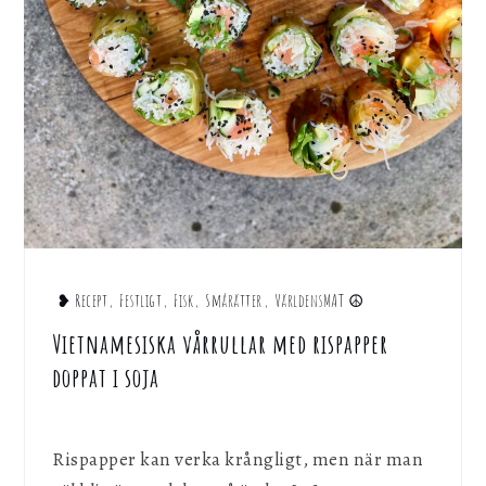
❥ Recept
,
Festligt
,
Fisk
,
Smårätter
,
VärldensMAT ☮︎
Vietnamesiska vårrullar med rispapper
doppat i soja
Rispapper kan verka krångligt, men när man