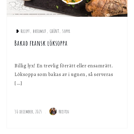
❥ Recept
,
brödmat
,
GRÖNT
,
Soppa
Bakad fransk löksoppa
Billig lyx! En trevlig förrätt eller ensamrätt.
Löksoppa som bakas av i ugnen, så serveras
[…]
30 december, 2025
Kristin