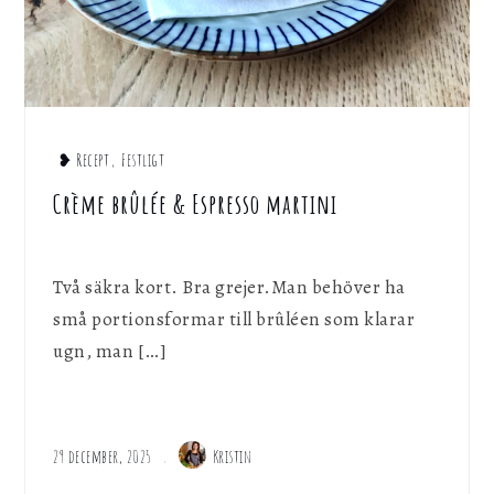
❥ Recept
,
Festligt
Crème brûlée & Espresso martini
Två säkra kort. Bra grejer.Man behöver ha
små portionsformar till brûléen som klarar
ugn, man […]
29 december, 2025
Kristin