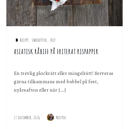
❥ Recept
,
Smårätter
,
Vilt
ASIATISK RÅBIFF PÅ FRITERAT RISPAPPER
En trevlig plockrätt eller mingelrätt! Serveras
gärna tillsammans med bubbel på fest,
nyårsafton eller när […]
27 december, 2024
Kristin