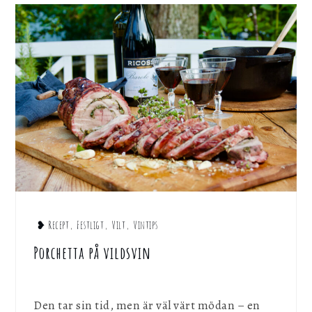
❥ Recept
,
Festligt
,
Vilt
,
Vintips
Porchetta på vildsvin
Den tar sin tid, men är väl värt mödan – en