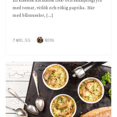
En klassisk katalansk fisk- och skaldjursgryta
med tomat, vitlök och rökig paprika. Här
med blåmusslor, […]
29 mars, 2026
Kristin