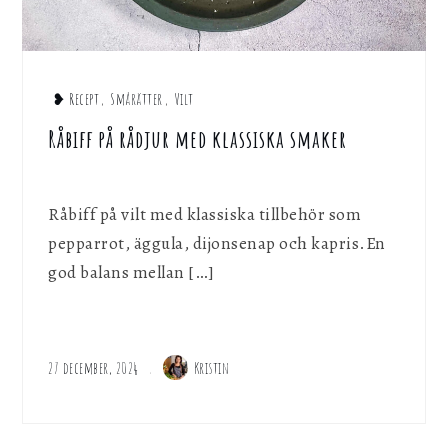
❥ Recept
,
Smårätter
,
Vilt
Råbiff på rådjur med klassiska smaker
Råbiff på vilt med klassiska tillbehör som
pepparrot, äggula, dijonsenap och kapris.En
god balans mellan […]
27 december, 2024
Kristin