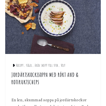
❥ Recept
,
fågel
,
Från skott till stek
,
Vilt
JORDÄRTSKOCKSSOPPA MED RÖKT AND &
ROTFRUKTSCHIPS
En len, skummad soppa på jordärtskockor