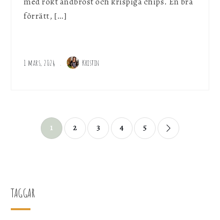
med rökt andbröst och krispiga chips. En bra
förrätt, […]
1 mars, 2024
Kristin
Sidnumrering
1
2
3
4
5
för
inlägg
TAGGAR