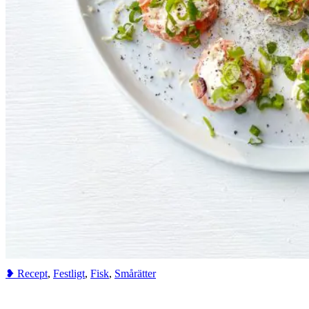
❥ Recept
,
Festligt
,
Fisk
,
Smårätter