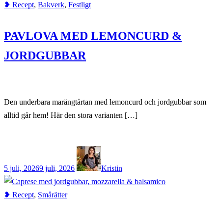
❥ Recept
,
Bakverk
,
Festligt
PAVLOVA MED LEMONCURD &
JORDGUBBAR
Den underbara marängtårtan med lemoncurd och jordgubbar som
alltid går hem! Här den stora varianten […]
5 juli, 2026
9 juli, 2026
Kristin
❥ Recept
,
Smårätter