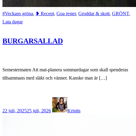
#Veckans gröna
,
❥ Recept
,
Goa rester
,
Groddar & skott
,
GRÖNT
,
Lata dagar
BURGARSALLAD
Semestermaten Att mat-planera sommardagar som skall spenderas
tillsammans med släkt och vänner. Kanske man är […]
22 juli, 2025
25 juli, 2026
Kristin