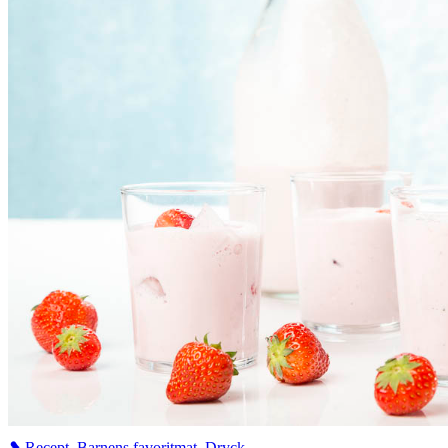
❥ Recept
,
Barnens favoritmat
,
Dryck