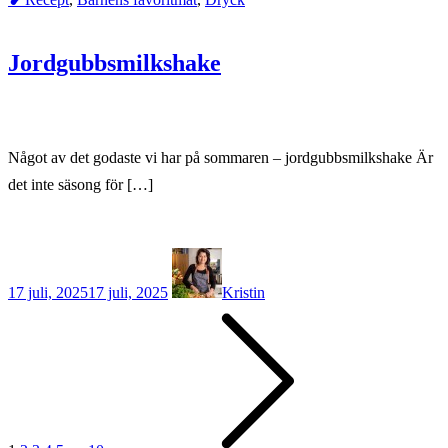
Jordgubbsmilkshake
Något av det godaste vi har på sommaren – jordgubbsmilkshake Är
det inte säsong för […]
17 juli, 2025
17 juli, 2025
Kristin
Sidnumrering
för
inlägg