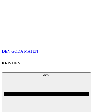
Skip
DEN GODA MATEN
to
KRISTINS
content
Menu