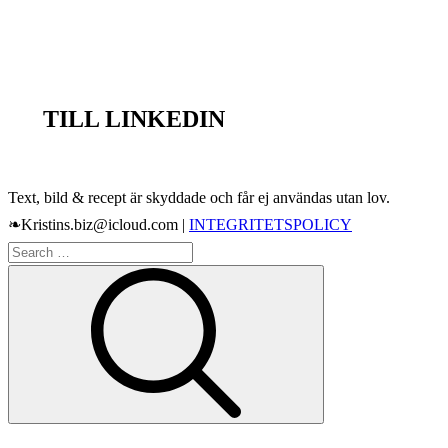
TILL LINKEDIN
Text, bild & recept är skyddade och får ej användas utan lov.
❧Kristins.biz@icloud.com |
INTEGRITETSPOLICY
Search
Search
for: