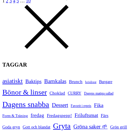
1
2
3
4
5
…
10
TAGGAR
asiatiskt
Barnkalas
Baktips
Brunch
Burgare
brödrest
Bönor & linser
Choklad
CURRY
Dagens matiga sallad
Dagens snabba
Dessert
Fika
Favorit i repris
Friluftsmat
fredag
Fredagspepp!
Färs
Form & Träning
Gryta
Gröna saker 🌱
Goda gryn
Gott och blandat
Grön grill