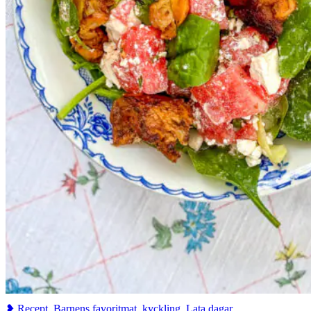
❥ Recept
,
Barnens favoritmat
,
kyckling
,
Lata dagar