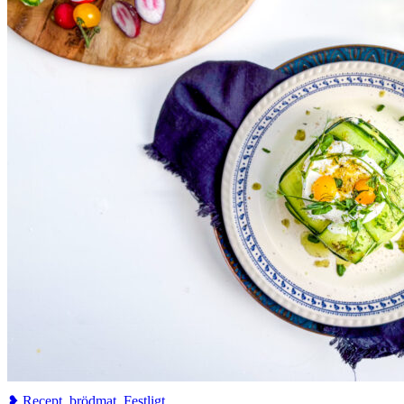
❥ Recept
,
brödmat
,
Festligt