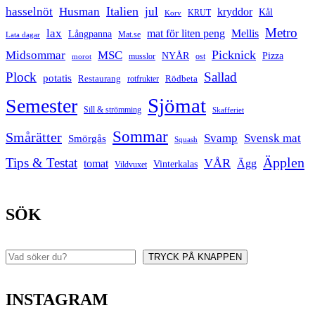
Italien
hasselnöt
Husman
jul
kryddor
Kål
Korv
KRUT
Metro
lax
mat för liten peng
Mellis
Långpanna
Mat.se
Lata dagar
Picknick
Midsommar
MSC
Pizza
NYÅR
musslor
ost
morot
Plock
Sallad
potatis
Restaurang
rotfrukter
Rödbeta
Sjömat
Semester
Sill & strömming
Skafferiet
Sommar
Smårätter
Svamp
Svensk mat
Smörgås
Squash
Äpplen
Tips & Testat
VÅR
tomat
Ägg
Vinterkalas
Vildvuxet
SÖK
TRYCK PÅ KNAPPEN
Sök
INSTAGRAM