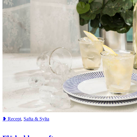
❥ Recept
,
Safta & Sylta