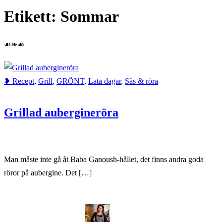
Etikett:
Sommar
Home
Sommar
☙❧☙
❥ Recept
,
Grill
,
GRÖNT
,
Lata dagar
,
Sås & röra
Grillad aubergineröra
Man måste inte gå åt Baba Ganoush-hållet, det finns andra goda
röror på aubergine. Det […]