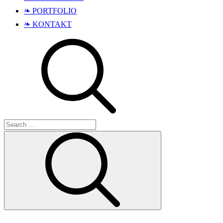
❧ PORTFOLIO
❧ KONTAKT
Search
Search
for: