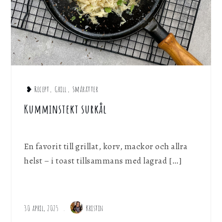
❥ Recept
,
Grill
,
Smårätter
Kumminstekt surkål
En favorit till grillat, korv, mackor och allra
helst – i toast tillsammans med lagrad […]
30 april, 2025
Kristin