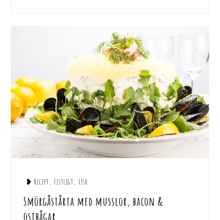
❥ Recept
,
Festligt
,
Fisk
Smörgåstårta med musslor, bacon &
ostbågar