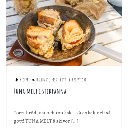
❥ Recept
,
❧ Hållbart
,
Fisk
,
Foto- & receptjobb
Tuna melt i stekpanna
Torrt bröd, ost och tonfisk – så enkelt och så
gott! TUNA MELT 8 skivor […]