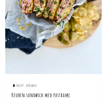
❥ Recept
,
brödmat
Reuben sandwich med pastrami