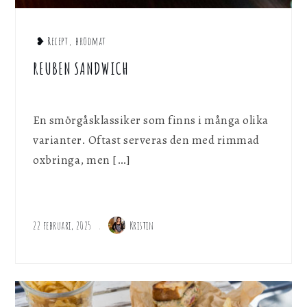
❥ Recept
,
brödmat
REUBEN SANDWICH
En smörgåsklassiker som finns i många olika
varianter. Oftast serveras den med rimmad
oxbringa, men […]
22 februari, 2025
Kristin