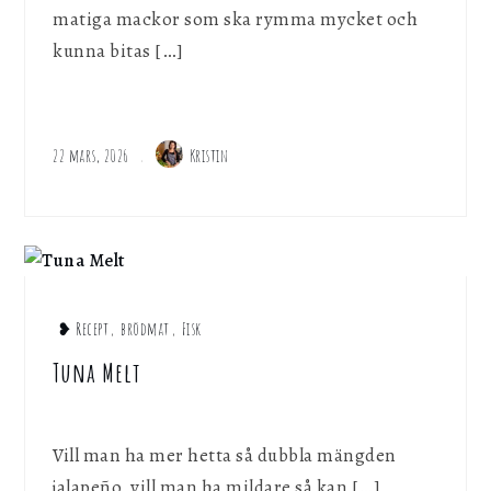
matiga mackor som ska rymma mycket och
kunna bitas […]
22 mars, 2026
Kristin
❥ Recept
,
brödmat
,
Fisk
Tuna Melt
Vill man ha mer hetta så dubbla mängden
jalapeño, vill man ha mildare så kan […]