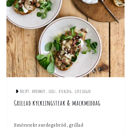
❥ Recept
,
brödmat
,
Grill
,
kyckling
,
Lata dagar
Grillad kycklingsteak & mackmiddag
Smörstekt surdegsbröd, grillad