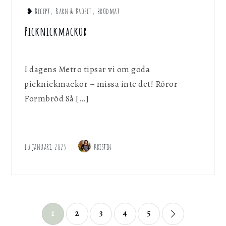
❥ Recept
,
Barn & Kaoset
,
brödmat
Picknickmackor
I dagens Metro tipsar vi om goda
picknickmackor – missa inte det! Röror
Formbröd Så […]
10 januari, 2025
Kristin
Sidnumrering
1
2
3
4
5