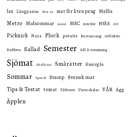
lax
mat för liten peng
Mellis
Långpanna
Mat.se
Metro
Midsommar
MSC
NYÅR
ost
musslor
morot
Picknick
Plock
potatis
Pizza
Restaurang
rotfrukter
Semester
Sallad
Rödbeta
Sill & strömming
Sjömat
Smårätter
Smörgås
Skafferiet
Sommar
Svensk mat
Svamp
Squash
Tips & Testat
VÅR
tomat
Ägg
Vinterkalas
Vildvuxet
Äpplen