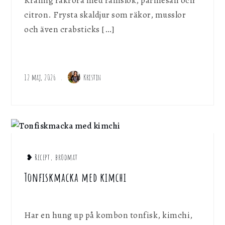
Krämig räkröra med ramslök, parmesan och
citron. Frysta skaldjur som räkor, musslor
och även crabsticks […]
12 maj, 2026
Kristin
❥ Recept
,
brödmat
Tonfiskmacka med kimchi
Har en hung up på kombon tonfisk, kimchi,