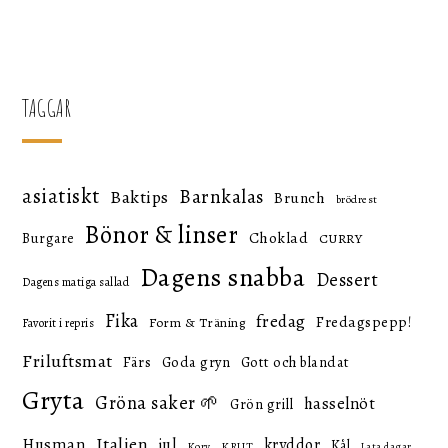
för
inlägg
TAGGAR
asiatiskt
Barnkalas
Baktips
Brunch
brödrest
Bönor & linser
Choklad
Burgare
CURRY
Dagens snabba
Dessert
Dagens matiga sallad
Fika
fredag
Fredagspepp!
Form & Träning
Favorit i repris
Friluftsmat
Färs
Goda gryn
Gott och blandat
Gryta
Gröna saker 🌱
hasselnöt
Grön grill
Italien
Husman
jul
kryddor
Kål
KRUT
Korv
Lata dagar