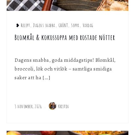
❥ Recept
,
Dagens snabba
,
GRÖNT
,
Soppa
,
Vardag
Blomkål & kokossoppa med rostade nötter
Dagens snabba, goda middagstips! Blomkål,
broccoli, lök och vitlök – samtliga smidiga
saker att ha […]
3 november, 2024
Kristin