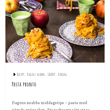
❥ Recept
,
Dagens snabba
,
GRÖNT
,
Vardag
Pasta pronto
Dagens snabba middagstips – pasta med
gömda grönsaker. Ett tacksamt sätt att ta