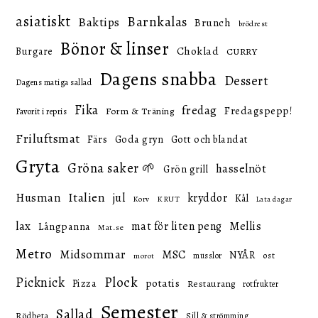
asiatiskt
Barnkalas
Baktips
Brunch
brödrest
Bönor & linser
Choklad
Burgare
CURRY
Dagens snabba
Dessert
Dagens matiga sallad
Fika
fredag
Fredagspepp!
Form & Träning
Favorit i repris
Friluftsmat
Färs
Goda gryn
Gott och blandat
Gryta
Gröna saker 🌱
hasselnöt
Grön grill
Italien
Husman
jul
kryddor
Kål
KRUT
Korv
Lata dagar
lax
mat för liten peng
Mellis
Långpanna
Mat.se
Metro
Midsommar
MSC
NYÅR
ost
musslor
morot
Picknick
Plock
potatis
Pizza
Restaurang
rotfrukter
Semester
Sallad
Rödbeta
Sill & strömming