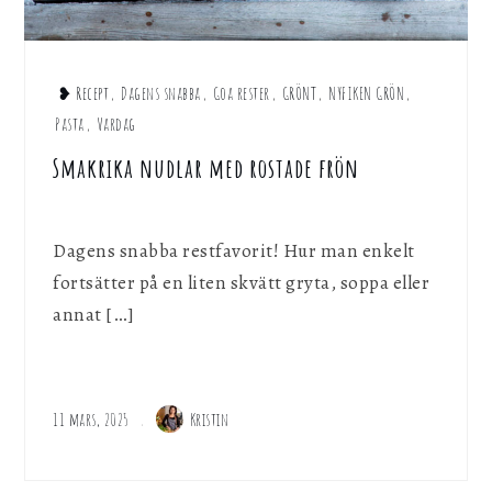
❥ Recept
,
Dagens snabba
,
Goa rester
,
GRÖNT
,
NYFIKEN GRÖN
,
Pasta
,
Vardag
Smakrika nudlar med rostade frön
Dagens snabba restfavorit! Hur man enkelt
fortsätter på en liten skvätt gryta, soppa eller
annat […]
11 mars, 2025
Kristin