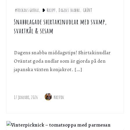
#Veckans gröna
,
❥ Recept
,
Dagens snabba
,
GRÖNT
Snabblagade shirtakinudlar med svamp,
svartkål & sesam
Dagens snabba middagstips! Shirtakinudlar
Oväntat goda nudlar som är gjorda på den
japanska växten konjakrot. […]
17 januari, 2026
Kristin