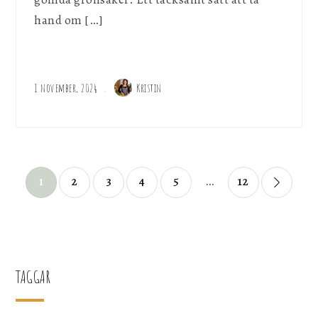
hand om […]
1 november, 2024
Kristin
Sidnumrering
1
2
3
4
5
…
12
för
inlägg
TAGGAR