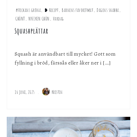
#Veckans gröna
,
❥ Recept
,
Barnens favoritmat
,
Dagens snabba
,
GRÖNT
,
NYFIKEN GRÖN
,
Vardag
Squashplättar
Squash är användbart till mycket! Gott som
fyllning i bröd, färssås eller åker ner i […]
16 juni, 2025
Kristin