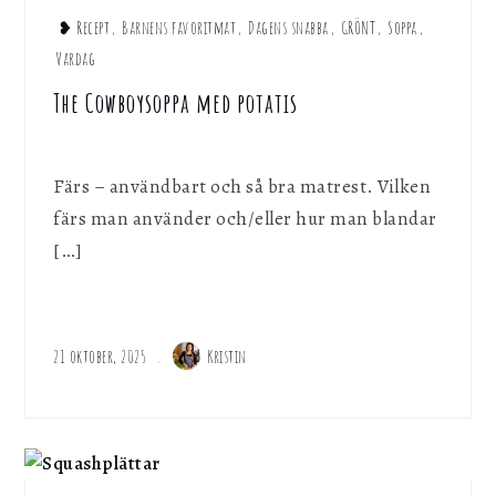
❥ Recept
,
Barnens favoritmat
,
Dagens snabba
,
GRÖNT
,
Soppa
,
Vardag
The Cowboysoppa med potatis
Färs – användbart och så bra matrest. Vilken
färs man använder och/eller hur man blandar
[…]
21 oktober, 2025
Kristin