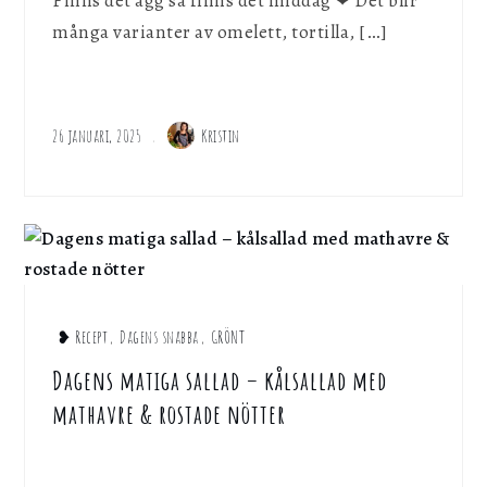
Finns det ägg så finns det middag ❤︎ Det blir
många varianter av omelett, tortilla, […]
26 januari, 2025
Kristin
❥ Recept
,
Dagens snabba
,
GRÖNT
Dagens matiga sallad – kålsallad med
mathavre & rostade nötter