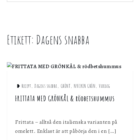
för att webbplatsen ska fungera.
for:
Statistik
För att kunna förbättra webbplatsen, dess
Etikett:
Dagens snabba
Home
information och funktionalitet vill vi samla in
statistik. Vi kan inte identifiera dig
Dagens
personligen med hjälp av dessa uppgifter.
snabba
Marknadsföring
Genom att dela ditt surfbeteende på vår
webbplats kan vi ge dig personligt innehåll
❥ Recept
,
Dagens snabba
,
GRÖNT
,
NYFIKEN GRÖN
,
Vardag
och erbjudanden.
FRITTATA MED GRÖNKÅL & rödbetshummus
Spara inställningar
Frittata – alltså den italienska varianten på
omelett. Enklast är att påbörja den i en […]