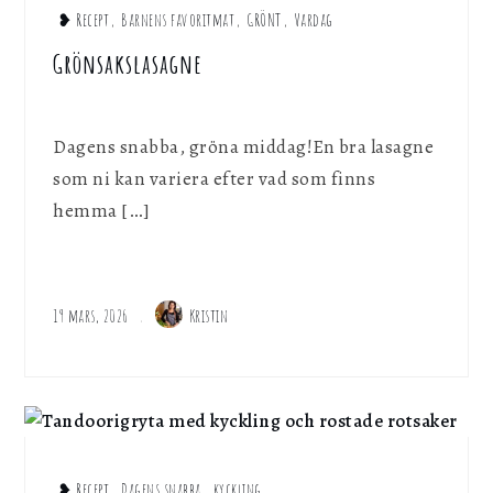
❥ Recept
,
Barnens favoritmat
,
GRÖNT
,
Vardag
Grönsakslasagne
Dagens snabba, gröna middag!En bra lasagne
som ni kan variera efter vad som finns
hemma […]
19 mars, 2026
Kristin
❥ Recept
,
Dagens snabba
,
kyckling