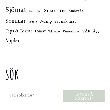
Sjömat
Smårätter
Smörgås
Skafferiet
Sommar
Svensk mat
Svamp
Squash
Tips & Testat
VÅR
tomat
Ägg
Vinterkalas
Vildvuxet
Äpplen
SÖK
Sök
TRYCK PÅ
KNAPPEN