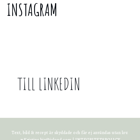
INSTAGRAM
TILL LINKEDIN
Text, bild & recept är skyddade och får ej användas utan lov.
❧Kristins.biz@icloud.com |
INTEGRITETSPOLICY