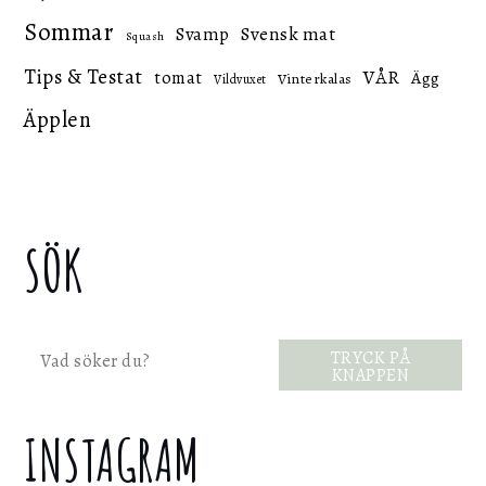
Sommar
Svensk mat
Svamp
Squash
Tips & Testat
VÅR
tomat
Ägg
Vinterkalas
Vildvuxet
Äpplen
SÖK
Sök
TRYCK PÅ
KNAPPEN
INSTAGRAM