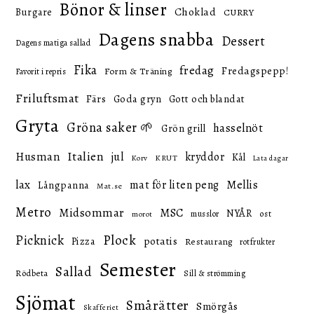
Bönor & linser
Choklad
Burgare
CURRY
Dagens snabba
Dessert
Dagens matiga sallad
Fika
fredag
Fredagspepp!
Form & Träning
Favorit i repris
Friluftsmat
Färs
Goda gryn
Gott och blandat
Gryta
Gröna saker 🌱
hasselnöt
Grön grill
Italien
Husman
jul
kryddor
Kål
KRUT
Korv
Lata dagar
lax
mat för liten peng
Mellis
Långpanna
Mat.se
Metro
Midsommar
MSC
NYÅR
ost
musslor
morot
Picknick
Plock
potatis
Pizza
Restaurang
rotfrukter
Semester
Sallad
Rödbeta
Sill & strömming
Sjömat
Smårätter
Smörgås
Skafferiet