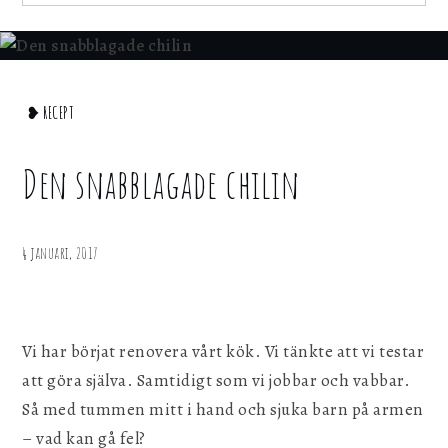
för att webbplatsen ska fungera.
for:
Statistik
För att kunna förbättra webbplatsen, dess
Home
❥ RECEPT
information och funktionalitet vill vi samla in
statistik. Vi kan inte identifiera dig
❥
personligen med hjälp av dessa uppgifter.
Recept
Den snabblagade chilin
Den
Marknadsföring
snabblagade
chilin
Genom att dela ditt surfbeteende på vår
4 januari, 2017
webbplats kan vi ge dig personligt innehåll
och erbjudanden.
Vi har börjat renovera vårt kök. Vi tänkte att vi testar
Spara inställningar
att göra själva. Samtidigt som vi jobbar och vabbar.
Så med tummen mitt i hand och sjuka barn på armen
– vad kan gå fel?