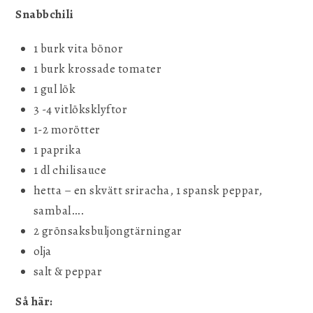
Snabbchili
1 burk vita bönor
1 burk krossade tomater
1 gul lök
3 -4 vitlöksklyftor
1-2 morötter
1 paprika
1 dl chilisauce
hetta – en skvätt sriracha, 1 spansk peppar,
sambal….
2 grönsaksbuljongtärningar
olja
salt & peppar
Så här: