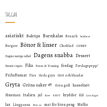
TAGGAR
asiatiskt
Barnkalas
Baktips
Brunch
brödrest
Bönor & linser
Choklad
Burgare
CURRY
Dagens snabba
Dessert
Dagens matiga sallad
Fika
fredag
Fredagspepp!
Form & Träning
Favorit i repris
Friluftsmat
Färs
Goda gryn
Gott och blandat
Gryta
Gröna saker 🌱
hasselnöt
Grön grill
Italien
Husman
jul
kryddor
Kål
KRUT
Korv
Lata dagar
lax
mat för liten peng
Mellis
Långpanna
Mat.se