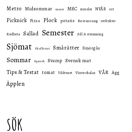
Metro
Midsommar
MSC
NYÅR
ost
musslor
morot
Picknick
Plock
potatis
Pizza
Restaurang
rotfrukter
Semester
Sallad
Rödbeta
Sill & strömming
Sjömat
Smårätter
Smörgås
Skafferiet
Sommar
Svensk mat
Svamp
Squash
Tips & Testat
VÅR
tomat
Ägg
Vinterkalas
Vildvuxet
Äpplen
SÖK