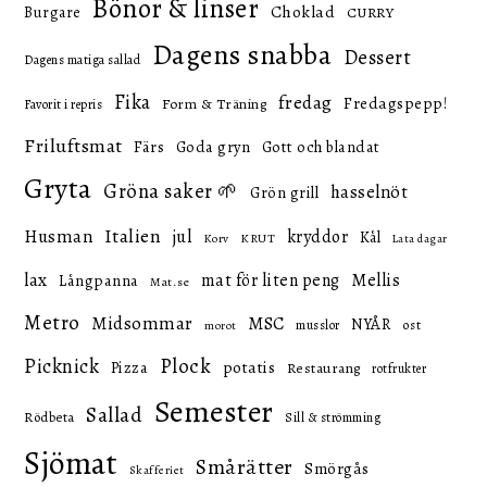
Bönor & linser
Choklad
Burgare
CURRY
Dagens snabba
Dessert
Dagens matiga sallad
Fika
fredag
Fredagspepp!
Form & Träning
Favorit i repris
Friluftsmat
Färs
Goda gryn
Gott och blandat
Gryta
Gröna saker 🌱
hasselnöt
Grön grill
Italien
Husman
jul
kryddor
Kål
KRUT
Korv
Lata dagar
lax
mat för liten peng
Mellis
Långpanna
Mat.se
Metro
Midsommar
MSC
NYÅR
ost
musslor
morot
Picknick
Plock
potatis
Pizza
Restaurang
rotfrukter
Semester
Sallad
Rödbeta
Sill & strömming
Sjömat
Smårätter
Smörgås
Skafferiet