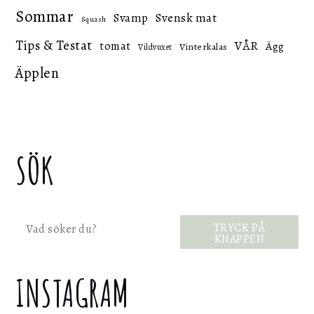
Sommar
Svensk mat
Svamp
Squash
Tips & Testat
VÅR
tomat
Ägg
Vinterkalas
Vildvuxet
Äpplen
SÖK
Sök
TRYCK PÅ
KNAPPEN
INSTAGRAM