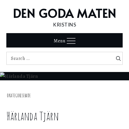
Skip
DEN GODA MATEN
to
content
KRISTINS
Menu
Search
Search
for:
Home
OKATEGORISERADE
Härlanda
Tjärn
Härlanda Tjärn