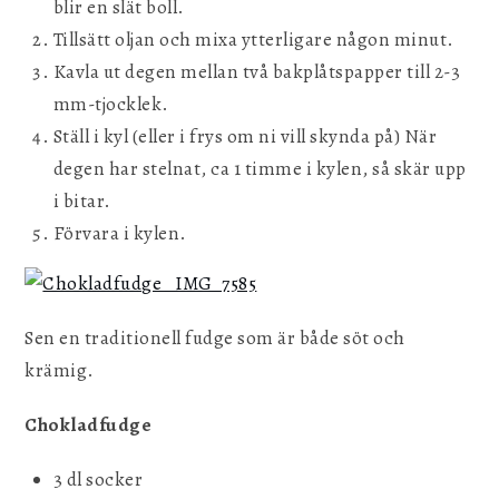
blir en slät boll.
Tillsätt oljan och mixa ytterligare någon minut.
Kavla ut degen mellan två bakplåtspapper till 2-3
mm-tjocklek.
Ställ i kyl (eller i frys om ni vill skynda på) När
degen har stelnat, ca 1 timme i kylen, så skär upp
i bitar.
Förvara i kylen.
Sen en traditionell fudge som är både söt och
krämig.
Chokladfudge
3 dl socker