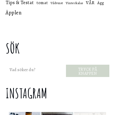
Tips & Testat
VÅR
tomat
Ägg
Vinterkalas
Vildvuxet
Äpplen
SÖK
Sök
TRYCK PÅ
KNAPPEN
INSTAGRAM