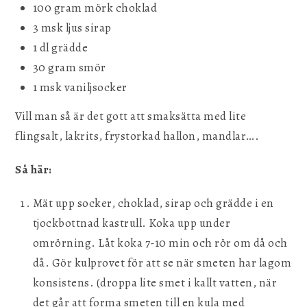
100 gram mörk choklad
3 msk ljus sirap
1 dl grädde
30 gram smör
1 msk vaniljsocker
Vill man så är det gott att smaksätta med lite
flingsalt, lakrits, frystorkad hallon, mandlar….
Så här:
Mät upp socker, choklad, sirap och grädde i en
tjockbottnad kastrull. Koka upp under
omrörning. Låt koka 7-10 min och rör om då och
då. Gör kulprovet för att se när smeten har lagom
konsistens. (droppa lite smet i kallt vatten, när
det går att forma smeten till en kula med