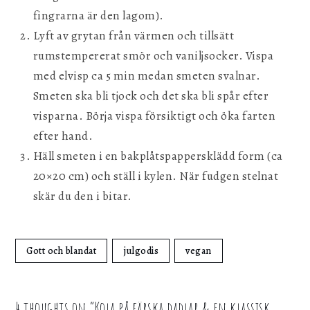
fingrarna är den lagom).
Lyft av grytan från värmen och tillsätt
rumstempererat smör och vaniljsocker. Vispa
med elvisp ca 5 min medan smeten svalnar.
Smeten ska bli tjock och det ska bli spår efter
visparna. Börja vispa försiktigt och öka farten
efter hand.
Häll smeten i en bakplåtspappersklädd form (ca
20×20 cm) och ställ i kylen. När fudgen stelnat
skär du den i bitar.
Gott och blandat
julgodis
vegan
4 thoughts on “
Kola på färska dadlar & en klassisk