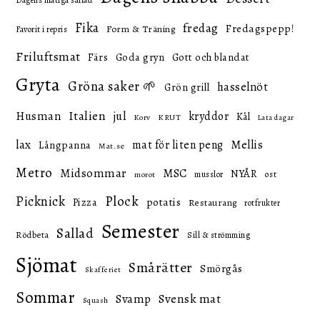
Dagens matiga sallad
Fika
fredag
Fredagspepp!
Form & Träning
Favorit i repris
Friluftsmat
Färs
Goda gryn
Gott och blandat
Gryta
Gröna saker 🌱
hasselnöt
Grön grill
Italien
Husman
jul
kryddor
Kål
KRUT
Korv
Lata dagar
lax
mat för liten peng
Mellis
Långpanna
Mat.se
Metro
Midsommar
MSC
NYÅR
ost
musslor
morot
Picknick
Plock
potatis
Pizza
Restaurang
rotfrukter
Semester
Sallad
Rödbeta
Sill & strömming
Sjömat
Smårätter
Smörgås
Skafferiet
Sommar
Svensk mat
Svamp
Squash