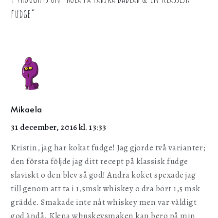
fudge
”
Mikaela
31 december, 2016 kl. 13:33
Kristin, jag har kokat fudge! Jag gjorde två varianter;
den första följde jag ditt recept på klassisk fudge
slaviskt o den blev så god! Andra koket spexade jag
till genom att ta i 1,5msk whiskey o dra bort 1,5 msk
grädde. Smakade inte nåt whiskey men var väldigt
god ändå. Klena whuskeysmaken kan bero på min