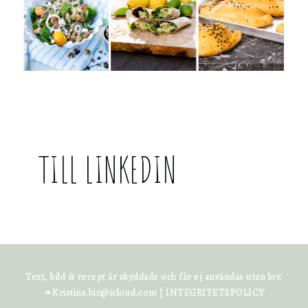
TILL LINKEDIN
Text, bild & recept är skyddade och får ej användas utan lov.
❧Kristins.biz@icloud.com |
INTEGRITETSPOLICY