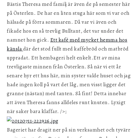
Bästis Theresa med familj är även de på semester här
på Österlen. De har en liten stuga här som vi var och
hälsade på förra sommaren. Då var vi även och
fikade hos en så trevlig Bulltant, det var under det
namnet hon gick.
Ett kafé med mycket hemma hos
känsla
där det stod fullt med kaffebröd och matbröd
uppradat. Ett hembageri helt enkelt.Ett av mina
trevligaste minnen från Österlen. Så när vi ett år
senare hyr ett hus här, min syster valde huset och jag
hade ingen koll på vart det låg, men visst ligger det
granne (nästan) med tanten. Så fint! Detta innebar
att även Theresa fanns alldeles runt knuten. Lyxigt
när saker bara klaffar. />;
Bageriet har dragit ner på sin verksamhet och tyvärr