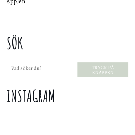
Äpplen
SÖK
Sök
TRYCK PÅ
KNAPPEN
INSTAGRAM