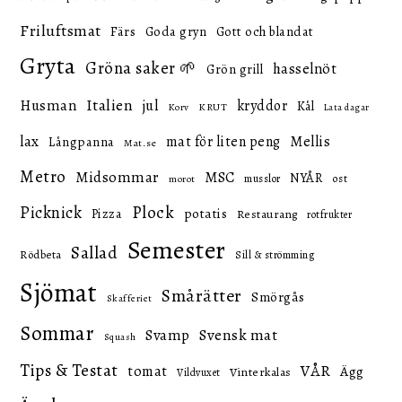
Friluftsmat
Färs
Goda gryn
Gott och blandat
Gryta
Gröna saker 🌱
hasselnöt
Grön grill
Italien
Husman
jul
kryddor
Kål
KRUT
Korv
Lata dagar
lax
mat för liten peng
Mellis
Långpanna
Mat.se
Metro
Midsommar
MSC
NYÅR
ost
musslor
morot
Picknick
Plock
potatis
Pizza
Restaurang
rotfrukter
Semester
Sallad
Rödbeta
Sill & strömming
Sjömat
Smårätter
Smörgås
Skafferiet
Sommar
Svensk mat
Svamp
Squash
Tips & Testat
VÅR
tomat
Ägg
Vinterkalas
Vildvuxet