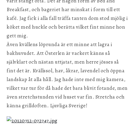
varit stängt ofta. Det är någon form av Bed and
Breakfast, och bageriet har minskat i form till ett
kafé. Jag fick i alla fall träffa tanten dom stod mjölig i
köket med huckle och berätta vilket fint minne hon
gett mig.
Även kvällens löprunda är ett minne att lagra i
bakhuvudet. Att Österlen är vackert känns så
självklart och nästan uttjatat, men herre jösses så
fint det är. Kvällssol, hav, åkrar, lavendel och öppna
landskap åt alla håll. Jag hade inte med mig kamera,
vilket var tur för då hade det bara blivit fotande, men
även stretchstunden vid huset var fin. Stretcha och
känna grilldoften. Ljuvliga Sverige!