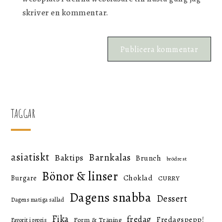
skriver en kommentar.
TAGGAR
asiatiskt
Barnkalas
Baktips
Brunch
brödrest
Bönor & linser
Choklad
Burgare
CURRY
Dagens snabba
Dessert
Dagens matiga sallad
Fika
fredag
Fredagspepp!
Form & Träning
Favorit i repris