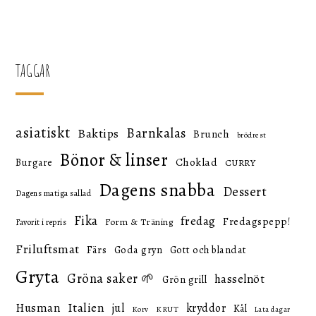
TAGGAR
asiatiskt
Barnkalas
Baktips
Brunch
brödrest
Bönor & linser
Choklad
Burgare
CURRY
Dagens snabba
Dessert
Dagens matiga sallad
Fika
fredag
Fredagspepp!
Form & Träning
Favorit i repris
Friluftsmat
Färs
Goda gryn
Gott och blandat
Gryta
Gröna saker 🌱
hasselnöt
Grön grill
Italien
Husman
jul
kryddor
Kål
KRUT
Korv
Lata dagar