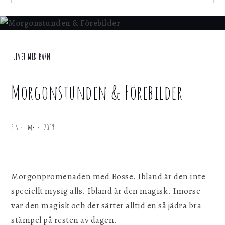
för att webbplatsen ska fungera.
for:
Statistik
För att kunna förbättra webbplatsen, dess
Home
LIVET MED BARN
information och funktionalitet vill vi samla in
statistik. Vi kan inte identifiera dig
Livet
personligen med hjälp av dessa uppgifter.
med
Morgonstunden & Förebilder
barn
Marknadsföring
Morgonstunden
& Förebilder
Genom att dela ditt surfbeteende på vår
6 september, 2019
webbplats kan vi ge dig personligt innehåll
och erbjudanden.
Morgonpromenaden med Bosse. Ibland är den inte
Spara inställningar
speciellt mysig alls. Ibland är den magisk. Imorse
var den magisk och det sätter alltid en så jädra bra
stämpel på resten av dagen.