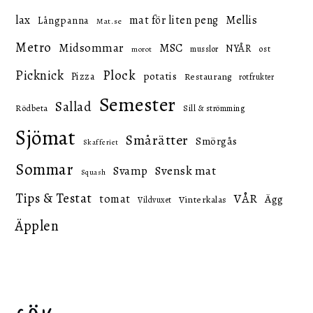
lax
mat för liten peng
Mellis
Långpanna
Mat.se
Metro
Midsommar
MSC
NYÅR
ost
musslor
morot
Picknick
Plock
potatis
Pizza
Restaurang
rotfrukter
Semester
Sallad
Rödbeta
Sill & strömming
Sjömat
Smårätter
Smörgås
Skafferiet
Sommar
Svensk mat
Svamp
Squash
Tips & Testat
VÅR
tomat
Ägg
Vinterkalas
Vildvuxet
Äpplen