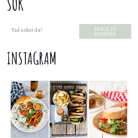
SÖK
Sök
TRYCK PÅ
KNAPPEN
INSTAGRAM