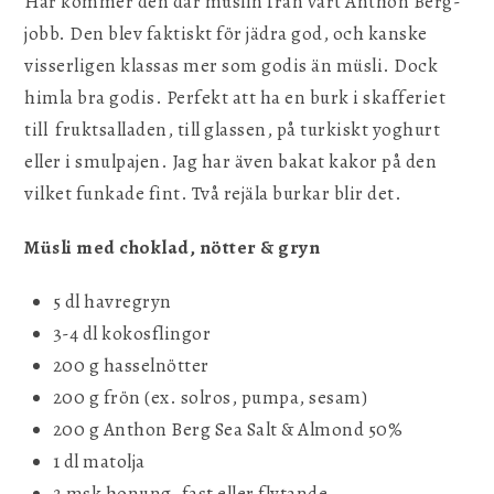
Här kommer den där müslin från vårt Anthon Berg-
jobb. Den blev faktiskt för jädra god, och kanske
visserligen klassas mer som godis än müsli. Dock
himla bra godis. Perfekt att ha en burk i skafferiet
till fruktsalladen, till glassen, på turkiskt yoghurt
eller i smulpajen. Jag har även bakat kakor på den
vilket funkade fint. Två rejäla burkar blir det.
Müsli med choklad, nötter & gryn
5 dl havregryn
3-4 dl kokosflingor
200 g hasselnötter
200 g frön (ex. solros, pumpa, sesam)
200 g Anthon Berg Sea Salt & Almond 50%
1 dl matolja
2 msk honung, fast eller flytande