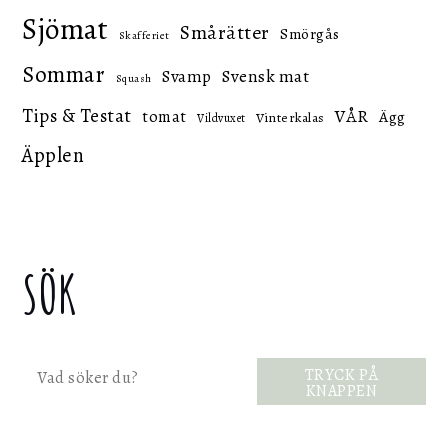
Sjömat
Smårätter
Smörgås
Skafferiet
Sommar
Svensk mat
Svamp
Squash
Tips & Testat
VÅR
tomat
Ägg
Vinterkalas
Vildvuxet
Äpplen
SÖK
Sök
TRYCK PÅ
KNAPPEN