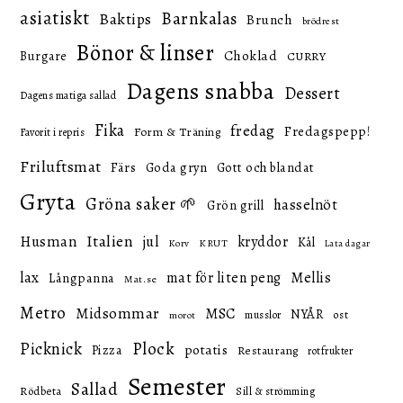
asiatiskt
Barnkalas
Baktips
Brunch
brödrest
Bönor & linser
Choklad
Burgare
CURRY
Dagens snabba
Dessert
Dagens matiga sallad
Fika
fredag
Fredagspepp!
Form & Träning
Favorit i repris
Friluftsmat
Färs
Goda gryn
Gott och blandat
Gryta
Gröna saker 🌱
hasselnöt
Grön grill
Italien
Husman
jul
kryddor
Kål
KRUT
Korv
Lata dagar
lax
mat för liten peng
Mellis
Långpanna
Mat.se
Metro
Midsommar
MSC
NYÅR
ost
musslor
morot
Picknick
Plock
potatis
Pizza
Restaurang
rotfrukter
Semester
Sallad
Rödbeta
Sill & strömming