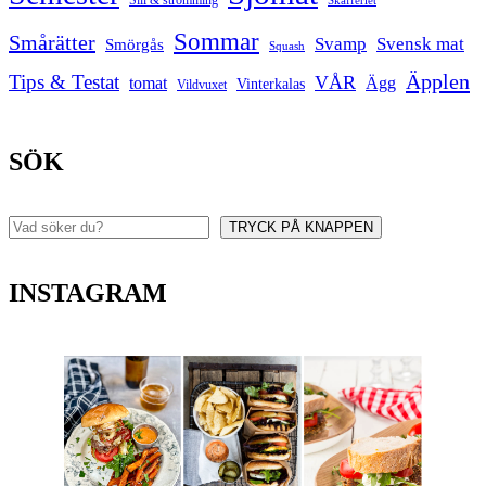
Sill & strömming
Skafferiet
Sommar
Smårätter
Svamp
Svensk mat
Smörgås
Squash
Äpplen
Tips & Testat
VÅR
tomat
Ägg
Vinterkalas
Vildvuxet
SÖK
TRYCK PÅ KNAPPEN
Sök
INSTAGRAM