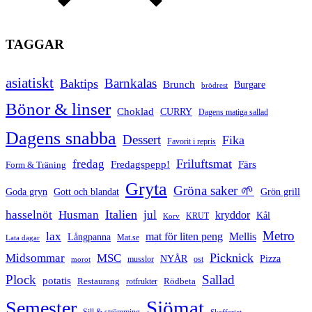
TAGGAR
asiatiskt
Barnkalas
Baktips
Brunch
Burgare
brödrest
Bönor & linser
Choklad
CURRY
Dagens matiga sallad
Dagens snabba
Dessert
Fika
Favorit i repris
Friluftsmat
fredag
Fredagspepp!
Färs
Form & Träning
Gryta
Gröna saker 🌱
Goda gryn
Gott och blandat
Grön grill
Italien
hasselnöt
Husman
jul
kryddor
Kål
Korv
KRUT
Metro
lax
mat för liten peng
Mellis
Långpanna
Mat.se
Lata dagar
Picknick
Midsommar
MSC
Pizza
NYÅR
musslor
ost
morot
Plock
Sallad
potatis
Restaurang
rotfrukter
Rödbeta
Sjömat
Semester