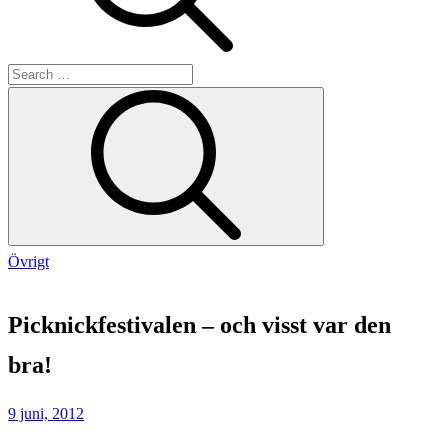
Search
Search
for:
Övrigt
Home
Övrigt
Picknickfestivalen – och visst var den
Picknickfestivalen
–
bra!
och
visst
9 juni, 2012
var