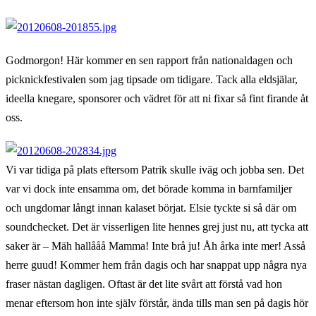
den
bra!
Godmorgon! Här kommer en sen rapport från nationaldagen och
picknickfestivalen som jag tipsade om tidigare. Tack alla eldsjälar,
ideella knegare, sponsorer och vädret för att ni fixar så fint firande åt
oss.
Vi var tidiga på plats eftersom Patrik skulle iväg och jobba sen. Det
var vi dock inte ensamma om, det börade komma in barnfamiljer
och ungdomar långt innan kalaset börjat. Elsie tyckte si så där om
soundchecket. Det är visserligen lite hennes grej just nu, att tycka att
saker är – Mäh hallååå Mamma! Inte brå ju! Åh årka inte mer! Asså
herre guud! Kommer hem från dagis och har snappat upp några nya
fraser nästan dagligen. Oftast är det lite svårt att förstå vad hon
menar eftersom hon inte själv förstår, ända tills man sen på dagis hör