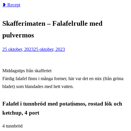
❥ Recept
Home
❥
Skafferimaten – Falafelrulle med
Recept
Skafferimaten
pulvermos
–
Falafelrulle
25 oktober, 2023
25 oktober, 2023
med
pulvermos
Middagstips från skafferiet
Färdig falafel finns i många former, här var det en mix (från gröna
bladet) som blandades med hett vatten.
Falafel i tunnbröd med potatismos, rostad lök och
ketchup, 4 port
4 tunnbröd