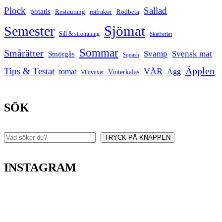
Plock
Sallad
potatis
Restaurang
rotfrukter
Rödbeta
Sjömat
Semester
Sill & strömming
Skafferiet
Sommar
Smårätter
Svamp
Svensk mat
Smörgås
Squash
Äpplen
Tips & Testat
VÅR
tomat
Ägg
Vinterkalas
Vildvuxet
SÖK
TRYCK PÅ KNAPPEN
Sök
INSTAGRAM