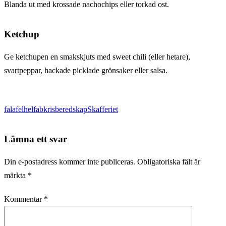
Blanda ut med krossade nachochips eller torkad ost.
Ketchup
Ge ketchupen en smakskjuts med sweet chili (eller hetare),
svartpeppar, hackade picklade grönsaker eller salsa.
falafel
helfab
krisberedskap
Skafferiet
Lämna ett svar
Din e-postadress kommer inte publiceras.
Obligatoriska fält är
märkta
*
Kommentar
*