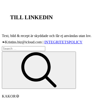
TILL LINKEDIN
Text, bild & recept är skyddade och får ej användas utan lov.
❧Kristins.biz@icloud.com |
INTEGRITETSPOLICY
Search
Search
for:
KAKOR
🍪