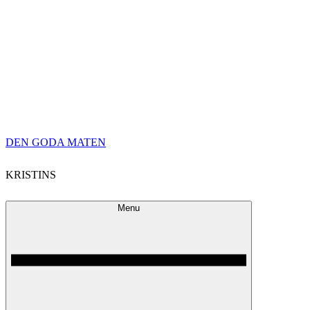
Skip
DEN GODA MATEN
to
KRISTINS
content
Menu