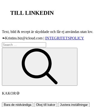
TILL LINKEDIN
Text, bild & recept är skyddade och får ej användas utan lov.
❧Kristins.biz@icloud.com |
INTEGRITETSPOLICY
Search
Search
for:
KAKOR
🍪
Bara de nödvändiga
Okej till kakor
Justera inställningar