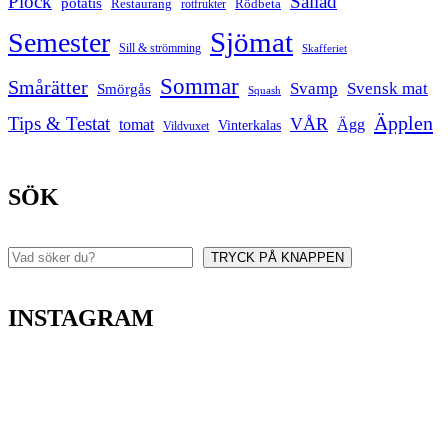
Plock
Sallad
potatis
Restaurang
rotfrukter
Rödbeta
Sjömat
Semester
Sill & strömming
Skafferiet
Sommar
Smårätter
Svamp
Svensk mat
Smörgås
Squash
Äpplen
Tips & Testat
VÅR
tomat
Ägg
Vinterkalas
Vildvuxet
SÖK
TRYCK PÅ KNAPPEN
Sök
INSTAGRAM