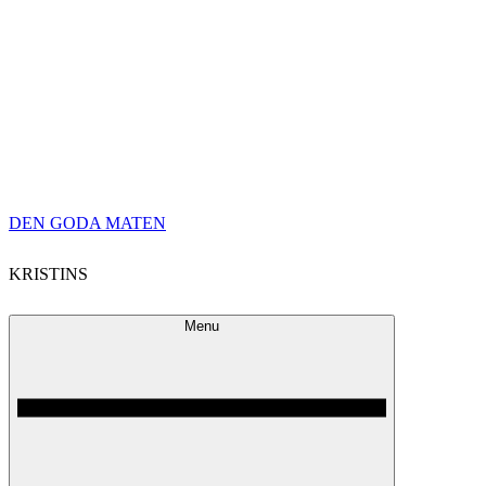
Skip
DEN GODA MATEN
to
KRISTINS
content
Menu