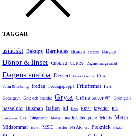
TAGGAR
asiatiskt
Barnkalas
Baktips
Brunch
Burgare
brödrest
Bönor & linser
Choklad
CURRY
Dagens matiga sallad
Dagens snabba
Dessert
Fika
Favorit i repris
Friluftsmat
fredag
Fredagspepp!
Färs
Form & Träning
Gryta
Gröna saker 🌱
Goda gryn
Gott och blandat
Grön grill
Italien
hasselnöt
Husman
jul
kryddor
Kål
Korv
KRUT
Metro
lax
mat för liten peng
Mellis
Långpanna
Mat.se
Lata dagar
Picknick
Midsommar
MSC
Pizza
NYÅR
musslor
ost
morot