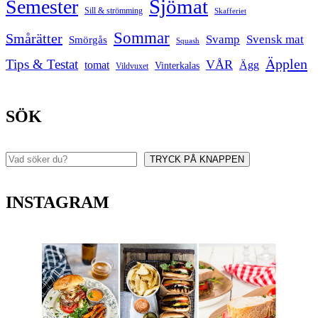
Sjömat
Semester
Sill & strömming
Skafferiet
Sommar
Smårätter
Svamp
Svensk mat
Smörgås
Squash
Äpplen
Tips & Testat
VÅR
tomat
Ägg
Vinterkalas
Vildvuxet
SÖK
TRYCK PÅ KNAPPEN
Sök
INSTAGRAM