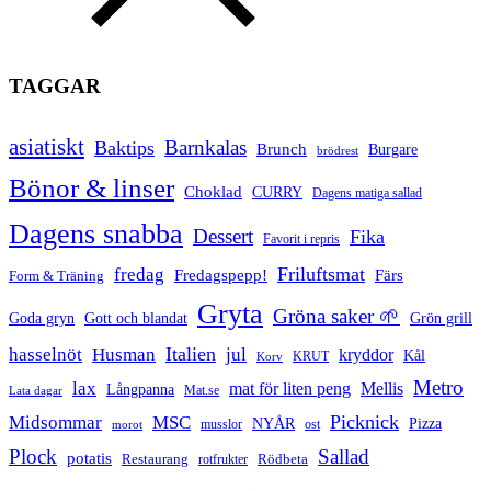
TAGGAR
asiatiskt
Barnkalas
Baktips
Brunch
Burgare
brödrest
Bönor & linser
Choklad
CURRY
Dagens matiga sallad
Dagens snabba
Dessert
Fika
Favorit i repris
Friluftsmat
fredag
Fredagspepp!
Färs
Form & Träning
Gryta
Gröna saker 🌱
Goda gryn
Gott och blandat
Grön grill
Italien
hasselnöt
Husman
jul
kryddor
Kål
Korv
KRUT
Metro
lax
mat för liten peng
Mellis
Långpanna
Mat.se
Lata dagar
Picknick
Midsommar
MSC
Pizza
NYÅR
musslor
ost
morot
Plock
Sallad
potatis
Restaurang
rotfrukter
Rödbeta