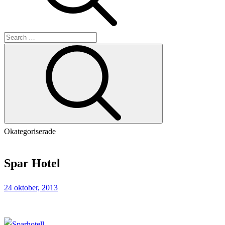
Search
Search
for:
Okategoriserade
Home
Spar
Spar Hotel
Hotel
24 oktober, 2013