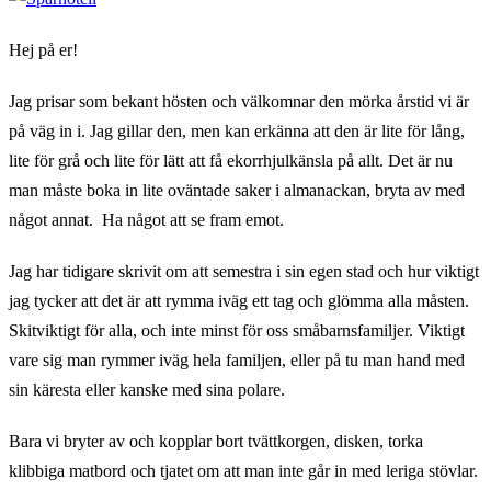
Hej på er!
Jag prisar som bekant hösten och välkomnar den mörka årstid vi är
på väg in i. Jag gillar den, men kan erkänna att den är lite för lång,
lite för grå och lite för lätt att få ekorrhjulkänsla på allt. Det är nu
man måste boka in lite oväntade saker i almanackan, bryta av med
något annat. Ha något att se fram emot.
Jag har tidigare skrivit om att semestra i sin egen stad och hur viktigt
jag tycker att det är att rymma iväg ett tag och glömma alla måsten.
Skitviktigt för alla, och inte minst för oss småbarnsfamiljer. Viktigt
vare sig man rymmer iväg hela familjen, eller på tu man hand med
sin käresta eller kanske med sina polare.
Bara vi bryter av och kopplar bort tvättkorgen, disken, torka
klibbiga matbord och tjatet om att man inte går in med leriga stövlar.