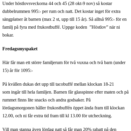
Under höstlovsveckorna 44 och 45 (28 okt-9 nov) så kostar
dubbelrummen 995:- per rum och natt. Det kostar inget för extra
sängplatser åt barnen (max 2 st, upp till 15 år). Så alltså 995:- för en
familj på fyra med frukostbuffé. Uppge koden ”Höstlov” när ni
bokar.
Fredagsmyspaket
Här får man ett större familjerum för två vuxna och två barn (under
15) år för 1095:-
På kvällen dukas det upp till tacobuffé mellan klockan 18-21
som ingår till hela familjen. Barnen får glasspinne efter maten och på
rummet finns lite snacks och andra godsaker. På
lördagsmorgonen håller frukostbuffén öppet ända fram till klockan
12.00, och ni får extra tid fram till kl 13.00 för utcheckning.
Vill man stanna även lördag natt så får man 20% rabatt på den