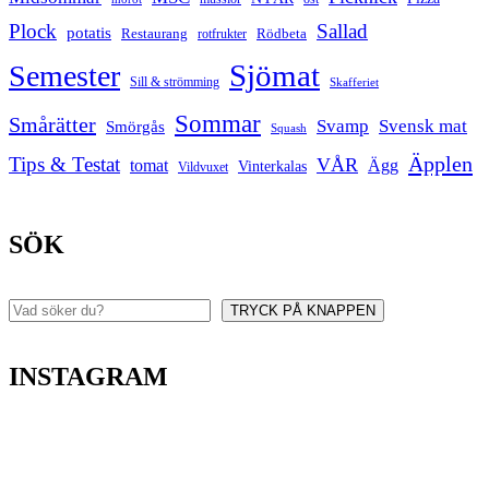
Plock
Sallad
potatis
Restaurang
rotfrukter
Rödbeta
Sjömat
Semester
Sill & strömming
Skafferiet
Sommar
Smårätter
Svamp
Svensk mat
Smörgås
Squash
Äpplen
Tips & Testat
VÅR
tomat
Ägg
Vinterkalas
Vildvuxet
SÖK
TRYCK PÅ KNAPPEN
Sök
INSTAGRAM