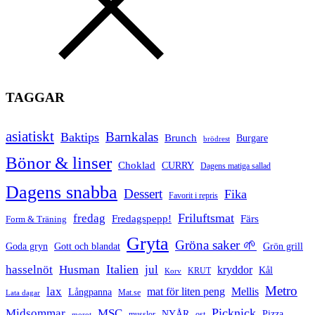
TAGGAR
asiatiskt
Barnkalas
Baktips
Brunch
Burgare
brödrest
Bönor & linser
Choklad
CURRY
Dagens matiga sallad
Dagens snabba
Dessert
Fika
Favorit i repris
Friluftsmat
fredag
Fredagspepp!
Färs
Form & Träning
Gryta
Gröna saker 🌱
Goda gryn
Gott och blandat
Grön grill
Italien
hasselnöt
Husman
jul
kryddor
Kål
Korv
KRUT
Metro
lax
mat för liten peng
Mellis
Långpanna
Mat.se
Lata dagar
Picknick
Midsommar
MSC
Pizza
NYÅR
musslor
ost
morot