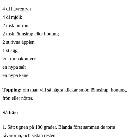
4 dl havregryn
4 dl mjölk
2 msk linfrön
2 msk lönnsirap eller honung
2 st rivna äpplen
1 st ägg
½ krm bakpulver
en nypa salt
en nypa kanel
Topping:
om man vill så några klickar smör, lönnsirap, honung,
frön eller nötter.
Så här:
1. Sätt ugnen på 180 grader. Blanda först samman de torra
råvarorna, och sedan resten.