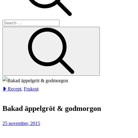
Search
Search
for:
❥ Recept
,
Frukost
Home
Frukost
Bakad äppelgröt & godmorgon
Bakad
äppelgröt
25 november, 2015
&
godmorgon