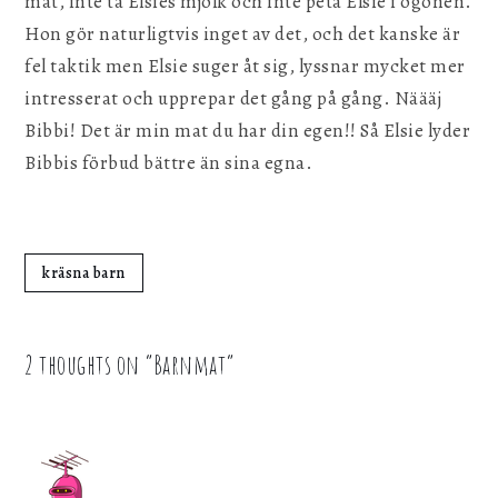
mat, inte ta Elsies mjölk och inte peta Elsie i ögonen.
Hon gör naturligtvis inget av det, och det kanske är
fel taktik men Elsie suger åt sig, lyssnar mycket mer
intresserat och upprepar det gång på gång. Näääj
Bibbi! Det är min mat du har din egen!! Så Elsie lyder
Bibbis förbud bättre än sina egna.
kräsna barn
2 thoughts on “
Barnmat
”