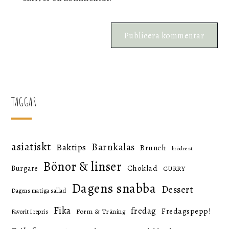
TAGGAR
asiatiskt
Barnkalas
Baktips
Brunch
brödrest
Bönor & linser
Choklad
Burgare
CURRY
Dagens snabba
Dessert
Dagens matiga sallad
Fika
fredag
Fredagspepp!
Form & Träning
Favorit i repris