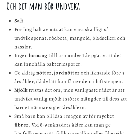
Och det man bör undvika
Salt
För hög halt av
nitrat
kan vara skadligt så
undvik spenat, rödbeta, mangold, bladselleri och
nässlor.
Ingen
honung
till barn under 1 år pga av att det
kan innehålla bakteriesporer.
Ge aldrig
nötter, jordnötter
och liknande före 3
års ålder, då de lätt kan få ner dem i luftstrupen.
Mjölk
tvistas det om, men vanligaste rådet är att
undvika vanlig mjölk i större mängder till dess att
barnet närmar sig ettårsåldern.
Små barn kan bli lösa i magen av för mycket
fibrer
. Vid 8-9 månaders ålder kan man ge
lite fullkornsgröt, fullkornsvälling eller fiberrikt