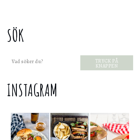
SÖK
Sök
TRYCK PÅ
KNAPPEN
INSTAGRAM