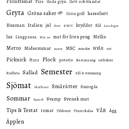
Friluftsmat
Färs
Goda gryn
Gott och blandat
Gryta
Gröna saker 🌱
hasselnöt
Grön grill
Italien
Husman
jul
kryddor
Kål
KRUT
Korv
Lata dagar
lax
mat för liten peng
Mellis
Långpanna
Mat.se
Metro
Midsommar
MSC
NYÅR
ost
musslor
morot
Picknick
Plock
potatis
Pizza
Restaurang
rotfrukter
Semester
Sallad
Rödbeta
Sill & strömming
Sjömat
Smårätter
Smörgås
Skafferiet
Sommar
Svensk mat
Svamp
Squash
Tips & Testat
VÅR
tomat
Ägg
Vinterkalas
Vildvuxet
Äpplen