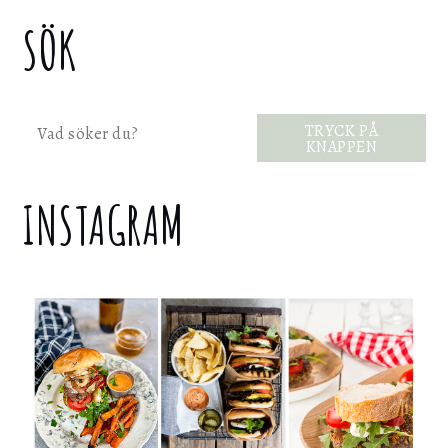
SÖK
Sök
TRYCK PÅ
KNAPPEN
INSTAGRAM