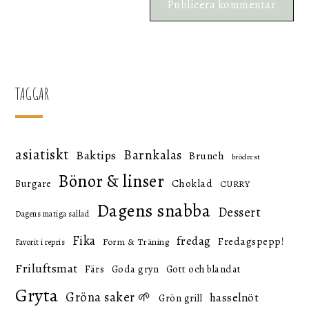
TAGGAR
asiatiskt
Barnkalas
Baktips
Brunch
brödrest
Bönor & linser
Choklad
Burgare
CURRY
Dagens snabba
Dessert
Dagens matiga sallad
Fika
fredag
Fredagspepp!
Form & Träning
Favorit i repris
Friluftsmat
Färs
Goda gryn
Gott och blandat
Gryta
Gröna saker 🌱
hasselnöt
Grön grill