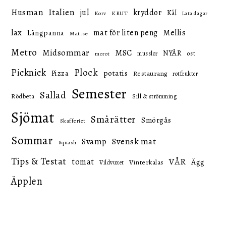
Italien
Husman
jul
kryddor
Kål
KRUT
Korv
Lata dagar
lax
mat för liten peng
Mellis
Långpanna
Mat.se
Metro
Midsommar
MSC
NYÅR
ost
musslor
morot
Picknick
Plock
potatis
Pizza
Restaurang
rotfrukter
Semester
Sallad
Rödbeta
Sill & strömming
Sjömat
Smårätter
Smörgås
Skafferiet
Sommar
Svensk mat
Svamp
Squash
Tips & Testat
VÅR
tomat
Ägg
Vinterkalas
Vildvuxet
Äpplen