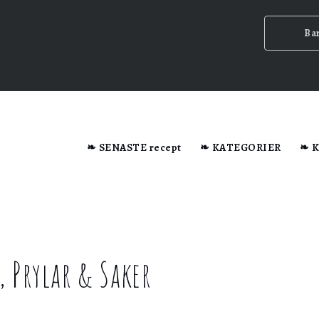
Ba
dator när du besöker webbplatsen.
❧ SENASTE recept
❧ KATEGORIER
❧ 
n ska
, Prylar & Saker
ig