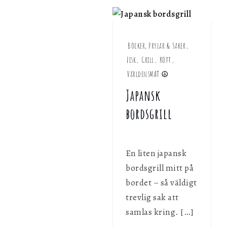
&
personligen med hjälp av dessa uppgifter.
Saker
Marknadsföring
Böcker, Prylar & Saker
,
Genom att dela ditt surfbeteende på vår webbplats kan vi ge di
personligt innehåll och erbjudanden.
Fisk
,
Grill
,
Kött
,
VärldensMAT ☮︎
Japansk
bordsgrill
En liten japansk
bordsgrill mitt på
bordet – så väldigt
trevlig sak att
samlas kring. […]