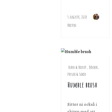
5 augusti, 2018
Kristin
Barn & Kaoset
,
Böcker,
Prylar & Saker
Humble brush
Sitter ni också i
skiten med att