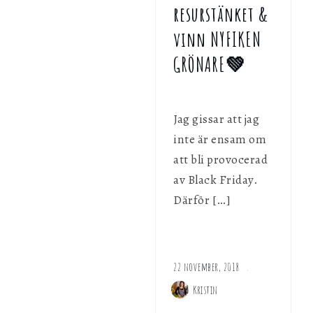
resurstänket &
vinn NYFIKEN
GRÖNARE💚
Jag gissar att jag
inte är ensam om
att bli provocerad
av Black Friday.
Därför […]
22 november, 2018
Kristin