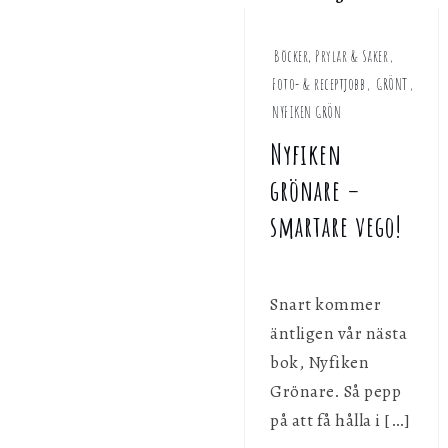
Böcker, Prylar & Saker
,
Foto- & receptjobb
,
GRÖNT
,
NYFIKEN GRÖN
Nyfiken
grönare –
smartare vego!
Snart kommer
äntligen vår nästa
bok, Nyfiken
Grönare. Så pepp
på att få hålla i […]