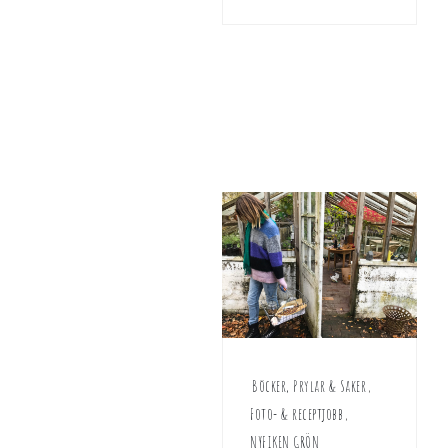
Böcker, Prylar & Saker
,
Foto- & receptjobb
,
NYFIKEN GRÖN