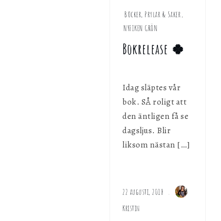
Böcker, Prylar & Saker
,
NYFIKEN GRÖN
Bokrelease 🍀
Idag släptes vår
bok. SÅ roligt att
den äntligen få se
dagsljus. Blir
liksom nästan […]
22 augusti, 2018
Kristin