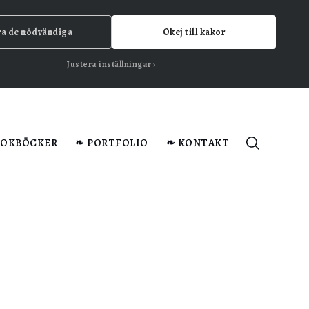
ra de nödvändiga
Okej till kakor
Justera inställningar
KOKBÖCKER
❧ PORTFOLIO
❧ KONTAKT