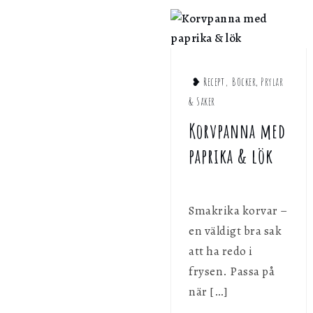
g
❥ Recept
,
Böcker, Prylar
& Saker
Korvpanna med
paprika & lök
Smakrika korvar –
en väldigt bra sak
att ha redo i
frysen. Passa på
när […]