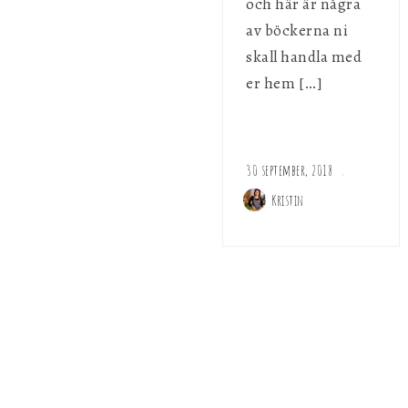
och här är några
av böckerna ni
skall handla med
er hem […]
30 september, 2018
Kristin