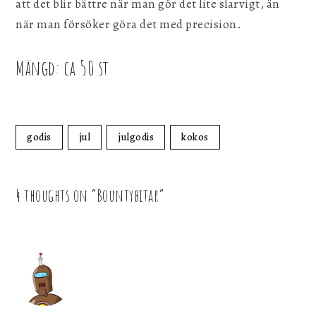
att det blir bättre när man gör det lite slarvigt, än
när man försöker göra det med precision.
Mängd: ca 50 st
godis
jul
julgodis
kokos
4 thoughts on “
Bountybitar
”