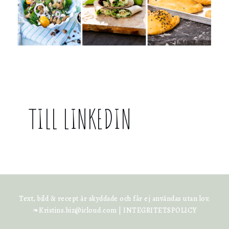
TILL LINKEDIN
Text, bild & recept är skyddade och får ej användas utan lov.
❧Kristins.biz@icloud.com |
INTEGRITETSPOLICY