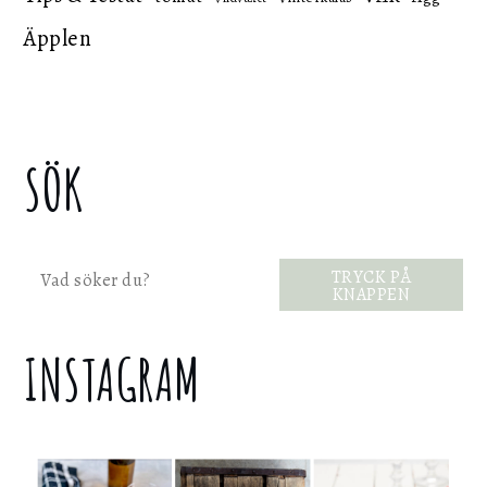
Äpplen
SÖK
Sök
TRYCK PÅ
KNAPPEN
INSTAGRAM