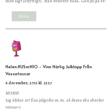
med lågt (onyttigt). Man behöver båda. God jul på er!
Svara
Helen.HUSnrNIO - Vinn Härlig Julklapp Från
Vossatassar
6 december, 2011 kl. 21:17
MUMS!
Jag älskar att fixa julgodis m.m. så dessa ska absolut
testas=)