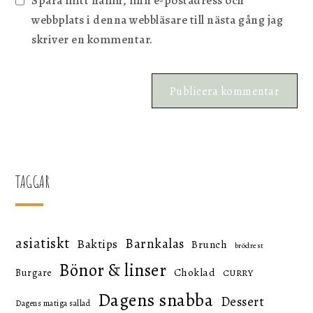
Spara mitt namn, min e-postadress och
webbplats i denna webbläsare till nästa gång jag
skriver en kommentar.
TAGGAR
asiatiskt
Barnkalas
Baktips
Brunch
brödrest
Bönor & linser
Choklad
Burgare
CURRY
Dagens snabba
Dessert
Dagens matiga sallad