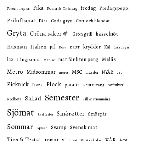
Fika
fredag
Fredagspepp!
Form & Träning
Favorit i repris
Friluftsmat
Färs
Goda gryn
Gott och blandat
Gryta
Gröna saker 🌱
hasselnöt
Grön grill
Italien
Husman
jul
kryddor
Kål
KRUT
Korv
Lata dagar
lax
mat för liten peng
Mellis
Långpanna
Mat.se
Metro
Midsommar
MSC
NYÅR
ost
musslor
morot
Picknick
Plock
potatis
Pizza
Restaurang
rotfrukter
Semester
Sallad
Rödbeta
Sill & strömming
Sjömat
Smårätter
Smörgås
Skafferiet
Sommar
Svensk mat
Svamp
Squash
Tips & Testat
VÅR
tomat
Ägg
Vinterkalas
Vildvuxet