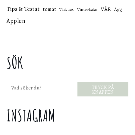
Tips & Testat
VÅR
tomat
Ägg
Vinterkalas
Vildvuxet
Äpplen
SÖK
Sök
TRYCK PÅ
KNAPPEN
INSTAGRAM