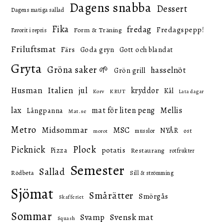
Dagens snabba
Dessert
Dagens matiga sallad
Fika
fredag
Fredagspepp!
Form & Träning
Favorit i repris
Friluftsmat
Färs
Goda gryn
Gott och blandat
Gryta
Gröna saker 🌱
hasselnöt
Grön grill
Italien
Husman
jul
kryddor
Kål
KRUT
Korv
Lata dagar
lax
mat för liten peng
Mellis
Långpanna
Mat.se
Metro
Midsommar
MSC
NYÅR
ost
musslor
morot
Picknick
Plock
potatis
Pizza
Restaurang
rotfrukter
Semester
Sallad
Rödbeta
Sill & strömming
Sjömat
Smårätter
Smörgås
Skafferiet
Sommar
Svensk mat
Svamp
Squash