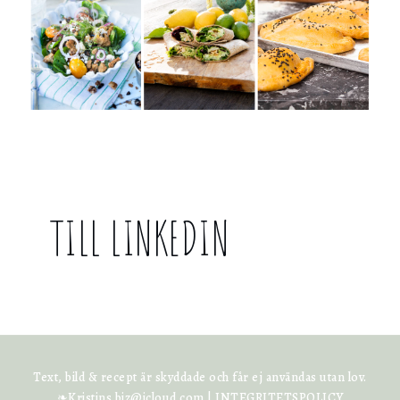
TILL LINKEDIN
Text, bild & recept är skyddade och får ej användas utan lov.
❧Kristins.biz@icloud.com |
INTEGRITETSPOLICY