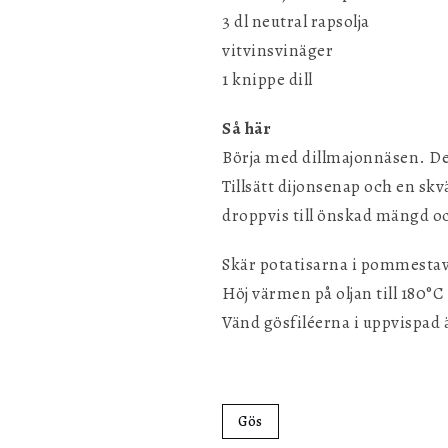
3 dl neutral rapsolja
vitvinsvinäger
1 knippe dill
Så här
Börja med dillmajonnäsen. Dela
Tillsätt dijonsenap och en skv
droppvis till önskad mängd o
Skär potatisarna i pommestava
Höj värmen på oljan till 180°C
Vänd gösfiléerna i uppvispad 
Gös