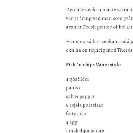
Den här veckan måste sätta n
var 15 åring vad man som 37år
avsnitt Fresh prince of bel ai
Hur som så har veckan ändå pas
och ha en tjejhelg med Theres
Fish ´n chips Vänerstyle
4 gösfiléer
panko
salt & peppar
6 rejäla potatisar
frityrolja
4 ägg
1 msk dijonsenap