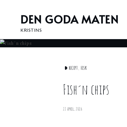
Skip
to
DEN GODA MATEN
content
KRISTINS
Home
❥ RECEPT
,
FISK
Fisk
Fish
Fish´n chips
´n
chips
22 april, 2016