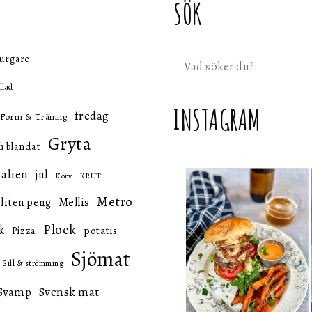
SÖK
urgare
Sök
llad
INSTAGRAM
fredag
Form & Träning
Gryta
h blandat
talien
jul
KRUT
Korv
Metro
 liten peng
Mellis
k
Plock
potatis
Pizza
Sjömat
Sill & strömming
Svensk mat
Svamp