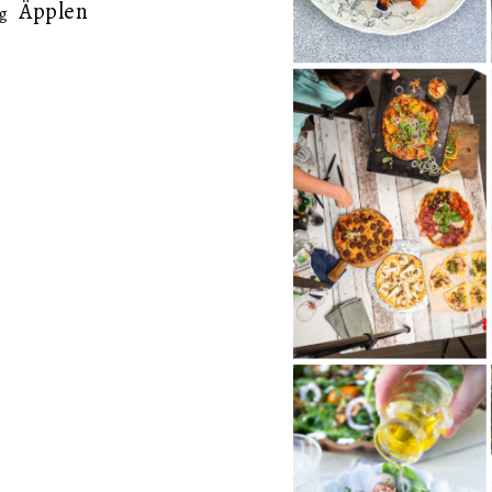
Äpplen
g