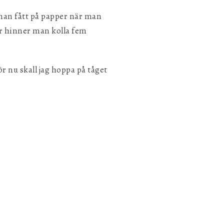
man fått på papper när man
är hinner man kolla fem
r nu skall jag hoppa på tåget