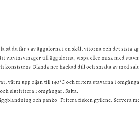
 så du får 3 av äggulorna i en skål, vitorna och det sista ä
ätt vitvinsvinäger till äggulorna, vispa eller mixa med stavm
ch konsistens.Blanda ner hackad dill och smaka av med salt
r, värm upp oljan till 140°C och fritera stavarna i omgångar
 och slutfritera i omgångar. Salta.
äggblandning och panko. Fritera fisken gyllene. Servera me