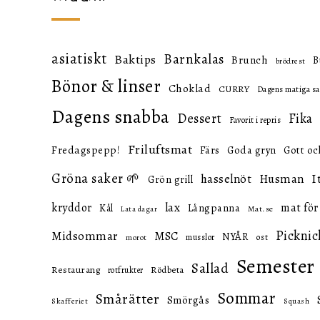
asiatiskt
Barnkalas
Baktips
Brunch
B
brödrest
Bönor & linser
Choklad
CURRY
Dagens matiga sa
Dagens snabba
Dessert
Fika
Favorit i repris
Friluftsmat
Fredagspepp!
Färs
Goda gryn
Gott oc
Gröna saker 🌱
I
hasselnöt
Husman
Grön grill
lax
kryddor
mat för
Långpanna
Kål
Mat.se
Lata dagar
Picknic
Midsommar
MSC
NYÅR
ost
musslor
morot
Semester
Sallad
Restaurang
Rödbeta
rotfrukter
Sommar
Smårätter
Smörgås
Skafferiet
Squash