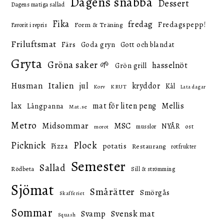
Dagens snabba
Dessert
Dagens matiga sallad
Fika
fredag
Fredagspepp!
Form & Träning
Favorit i repris
Friluftsmat
Färs
Goda gryn
Gott och blandat
Gryta
Gröna saker 🌱
hasselnöt
Grön grill
Italien
Husman
jul
kryddor
Kål
KRUT
Korv
Lata dagar
lax
mat för liten peng
Mellis
Långpanna
Mat.se
Metro
Midsommar
MSC
NYÅR
ost
musslor
morot
Picknick
Plock
potatis
Pizza
Restaurang
rotfrukter
Semester
Sallad
Rödbeta
Sill & strömming
Sjömat
Smårätter
Smörgås
Skafferiet
Sommar
Svensk mat
Svamp
Squash