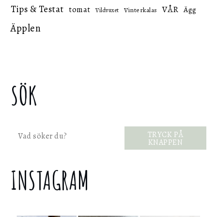
Tips & Testat
VÅR
tomat
Ägg
Vinterkalas
Vildvuxet
Äpplen
SÖK
Sök
TRYCK PÅ
KNAPPEN
INSTAGRAM