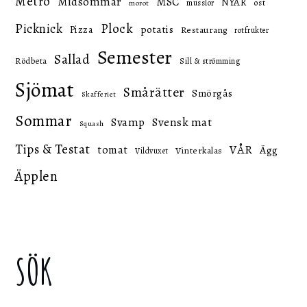
Metro
Midsommar
MSC
NYÅR
ost
musslor
morot
Picknick
Plock
potatis
Pizza
Restaurang
rotfrukter
Semester
Sallad
Rödbeta
Sill & strömming
Sjömat
Smårätter
Smörgås
Skafferiet
Sommar
Svensk mat
Svamp
Squash
Tips & Testat
VÅR
tomat
Ägg
Vinterkalas
Vildvuxet
Äpplen
SÖK