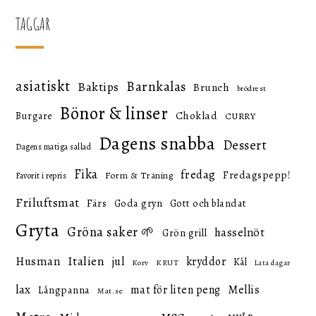
TAGGAR
asiatiskt
Barnkalas
Baktips
Brunch
brödrest
Bönor & linser
Choklad
Burgare
CURRY
Dagens snabba
Dessert
Dagens matiga sallad
Fika
fredag
Fredagspepp!
Form & Träning
Favorit i repris
Friluftsmat
Färs
Goda gryn
Gott och blandat
Gryta
Gröna saker 🌱
hasselnöt
Grön grill
Italien
Husman
jul
kryddor
Kål
KRUT
Korv
Lata dagar
lax
mat för liten peng
Mellis
Långpanna
Mat.se