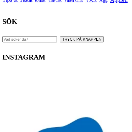
VÅR
tomat
Ägg
Vinterkalas
Vildvuxet
SÖK
TRYCK PÅ KNAPPEN
Sök
INSTAGRAM