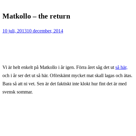
Home
Matkollo
Matkollo – the return
Matkollo
–
10 juli, 2013
10 december, 2014
the
return
Vi är helt enkelt på Matkollo i år igen. Förra året såg det ut
så här,
och i år ser det ut så här. Oförskämt mycket mat skall lagas och ätas.
Bara så att ni vet. Sen är det faktiskt inte klokt hur fint det är med
svensk sommar.