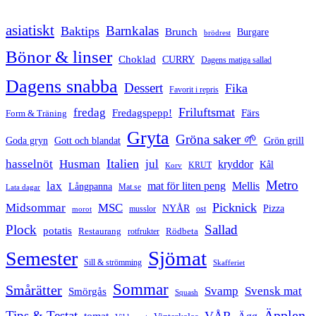
asiatiskt
Barnkalas
Baktips
Brunch
Burgare
brödrest
Bönor & linser
Choklad
CURRY
Dagens matiga sallad
Dagens snabba
Dessert
Fika
Favorit i repris
Friluftsmat
fredag
Fredagspepp!
Färs
Form & Träning
Gryta
Gröna saker 🌱
Goda gryn
Gott och blandat
Grön grill
Italien
hasselnöt
Husman
jul
kryddor
Kål
Korv
KRUT
Metro
lax
mat för liten peng
Mellis
Långpanna
Mat.se
Lata dagar
Picknick
Midsommar
MSC
Pizza
NYÅR
musslor
ost
morot
Plock
Sallad
potatis
Restaurang
rotfrukter
Rödbeta
Sjömat
Semester
Sill & strömming
Skafferiet
Sommar
Smårätter
Svamp
Svensk mat
Smörgås
Squash
Äpplen
Tips & Testat