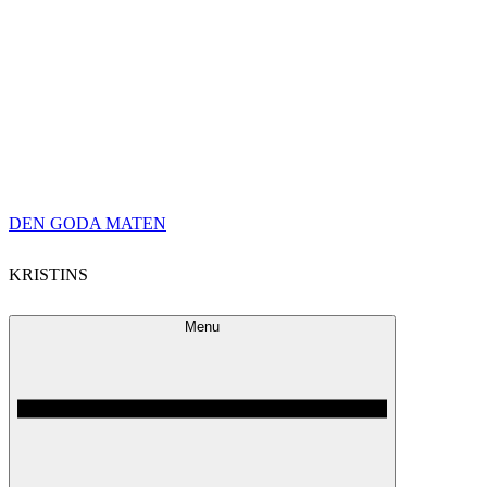
Skip
DEN GODA MATEN
to
KRISTINS
content
Menu