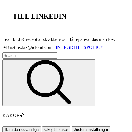
TILL LINKEDIN
Text, bild & recept är skyddade och får ej användas utan lov.
❧Kristins.biz@icloud.com |
INTEGRITETSPOLICY
Search
Search
for:
KAKOR
🍪
Bara de nödvändiga
Okej till kakor
Justera inställningar