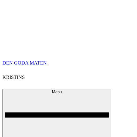
Skip
DEN GODA MATEN
to
KRISTINS
content
Menu