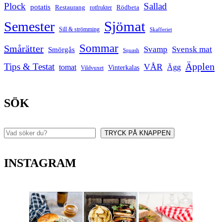
Plock
Sallad
potatis
Restaurang
rotfrukter
Rödbeta
Sjömat
Semester
Sill & strömming
Skafferiet
Sommar
Smårätter
Svamp
Svensk mat
Smörgås
Squash
Äpplen
Tips & Testat
VÅR
tomat
Ägg
Vinterkalas
Vildvuxet
SÖK
TRYCK PÅ KNAPPEN
Sök
INSTAGRAM