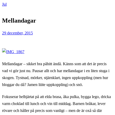
Jul
Home
Jul
Mellandagar
Mellandagar
29 december, 2015
Mellandagar – sikket bra påhitt ändå. Känns som att det är precis
vad vi gör just nu. Pausar allt och har mellandagar i en liten stuga i
skogen. Tystnad, mörker, stjärnklart, ingen uppkoppling (men hur
bloggar du då? Jamen liiite uppkoppling) och snö.
Fokuserar helhjärtat på att elda brasa, åka pulka, bygga lego, dricka
varm choklad till lunch och vin till middag. Barnen bråkar, lever
rövare och håller på precis som vanligt – men de är oxå så där