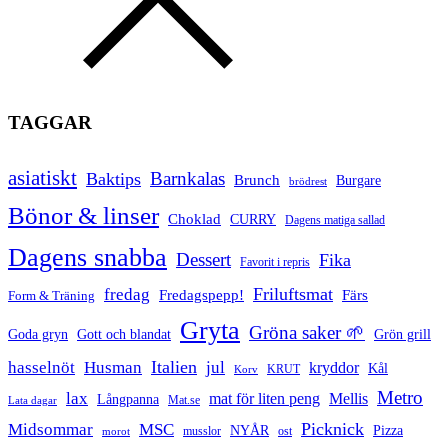
TAGGAR
asiatiskt
Barnkalas
Baktips
Brunch
Burgare
brödrest
Bönor & linser
Choklad
CURRY
Dagens matiga sallad
Dagens snabba
Dessert
Fika
Favorit i repris
Friluftsmat
fredag
Fredagspepp!
Färs
Form & Träning
Gryta
Gröna saker 🌱
Goda gryn
Gott och blandat
Grön grill
Italien
hasselnöt
Husman
jul
kryddor
Kål
Korv
KRUT
Metro
lax
mat för liten peng
Mellis
Långpanna
Mat.se
Lata dagar
Picknick
Midsommar
MSC
Pizza
NYÅR
musslor
ost
morot