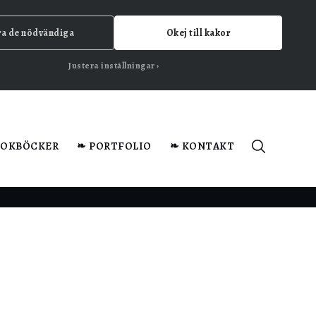
ra de nödvändiga
Okej till kakor
Justera inställningar
KOKBÖCKER
❧ PORTFOLIO
❧ KONTAKT