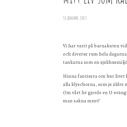
Mitt
personligen med hjälp av dessa uppgifter.
liv
som
31 januari, 2013
Marknadsföring
kalops
Genom att dela ditt surfbeteende på vår webbplats kan vi ge di
personligt innehåll och erbjudanden.
Vi har varit på barnakuten vi
och diverse rum hela dagarna.
tankarna som en sjukhusmiljö
Hinna fantisera om hur livet 
alla klyschorna, som ju äldre m
Om vårt liv gjorde en U-sväng 
man sakna mest?