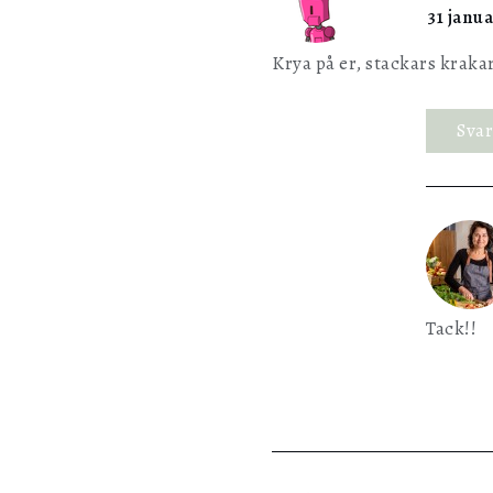
31 janua
Krya på er, stackars kraka
Sva
Tack!!