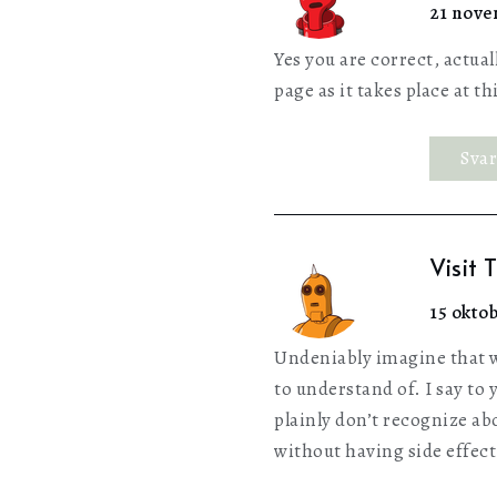
21 novem
Yes you are correct, actua
page as it takes place at th
Sva
Visit 
15 oktob
Undeniably imagine that wh
to understand of. I say to 
plainly don’t recognize ab
without having side effect 