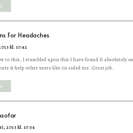
ra
ns For Headaches
2013 kl. 10:42
to this, I stumbled upon this I have found It absolutely us
bute & help other users like its aided me. Great job.
ra
nsofar
ri, 2013 kl. 10:54