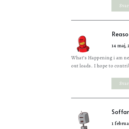
Sva
Reaso
14 maj, 
What’s Happening i am new 
out loads. I hope to contri
Sva
Soffa
1 februa