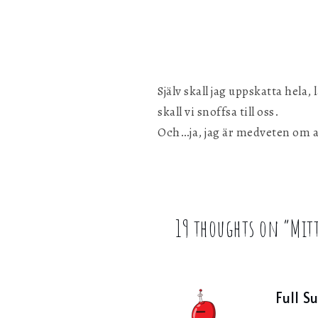
Själv skall jag uppskatta hela
skall vi snoffsa till oss.
Och…ja, jag är medveten om a
19 thoughts on “
Mitt
Full S