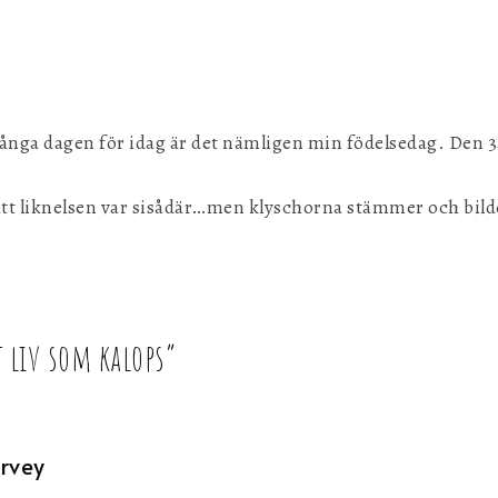
, långa dagen för idag är det nämligen min födelsedag. Den 34
tt liknelsen var sisådär…men klyschorna stämmer och bilde
 liv som kalops
”
urvey