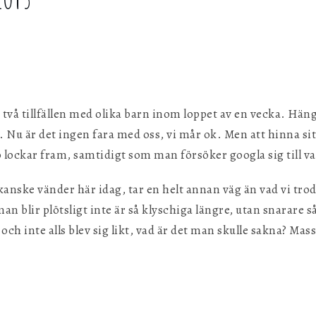
g
d två tillfällen med olika barn inom loppet av en vecka. Hän
 Nu är det ingen fara med oss, vi mår ok. Men att hinna sitt
 lockar fram, samtidigt som man försöker googla sig till 
kanske vänder här idag, tar en helt annan väg än vad vi tr
an blir plötsligt inte är så klyschiga längre, utan snarare så
och inte alls blev sig likt, vad är det man skulle sakna? Mas