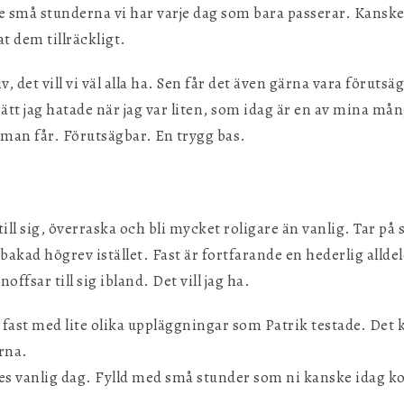
de små stunderna vi har varje dag som bara passerar. Kanske 
t dem tillräckligt.
liv, det vill vi väl alla ha. Sen får det även gärna vara föruts
tt jag hatade när jag var liten, som idag är en av mina mån
man får. Förutsägbar. En trygg bas.
till sig, överraska och bli mycket roligare än vanlig. Tar på s
kad högrev istället. Fast är fortfarande en hederlig alldel
offsar till sig ibland. Det vill jag ha.
fast med lite olika uppläggningar som Patrik testade. Det
erna.
eles vanlig dag. Fylld med små stunder som ni kanske idag 