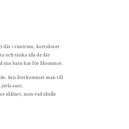
gt där i väntrum, korridorer
Spara inställningar
a och tänka alla de där
vad ens barn har för åkommor.
odde. Sen återkommer man till
 jävla sant.
sor såklart, men vad skulle