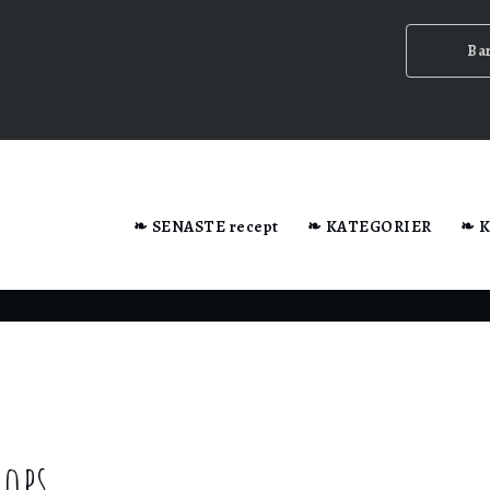
Ba
dator när du besöker webbplatsen.
❧ SENASTE recept
❧ KATEGORIER
❧ 
n ska
lops
ig