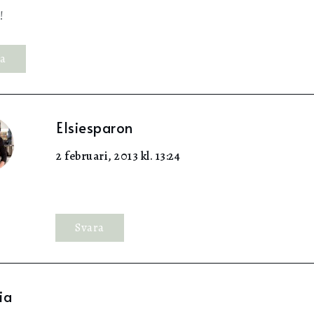
!
ra
Elsiesparon
2 februari, 2013 kl. 13:24
Svara
ia