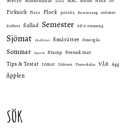
Metro
Midsommar
MSC
NYÅR
ost
musslor
morot
Picknick
Plock
potatis
Pizza
Restaurang
rotfrukter
Semester
Sallad
Rödbeta
Sill & strömming
Sjömat
Smårätter
Smörgås
Skafferiet
Sommar
Svensk mat
Svamp
Squash
Tips & Testat
VÅR
tomat
Ägg
Vinterkalas
Vildvuxet
Äpplen
SÖK