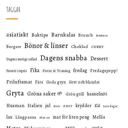
TAGGAR
asiatiskt
Barnkalas
Baktips
Brunch
brödrest
Bönor & linser
Choklad
Burgare
CURRY
Dagens snabba
Dessert
Dagens matiga sallad
Fika
fredag
Fredagspepp!
Form & Träning
Favorit i repris
Friluftsmat
Färs
Goda gryn
Gott och blandat
Gryta
Gröna saker 🌱
hasselnöt
Grön grill
Italien
Husman
jul
kryddor
Kål
KRUT
Korv
Lata dagar
lax
mat för liten peng
Mellis
Långpanna
Mat.se