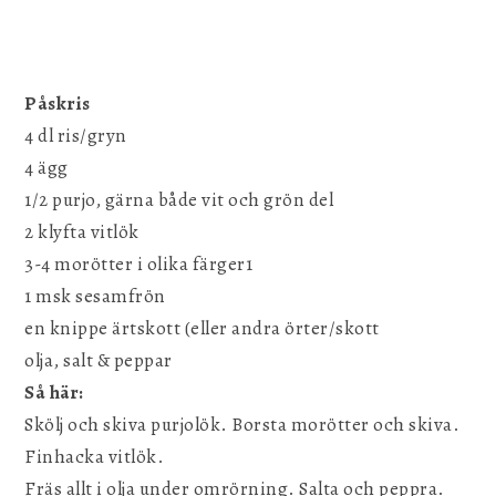
Påskris
4 dl ris/gryn
4 ägg
1/2 purjo, gärna både vit och grön del
2 klyfta vitlök
3-4 morötter i olika färger1
1 msk sesamfrön
en knippe ärtskott (eller andra örter/skott
olja, salt & peppar
Så här:
Skölj och skiva purjolök. Borsta morötter och skiva.
Finhacka vitlök.
Fräs allt i olja under omrörning. Salta och peppra.