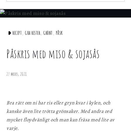
för att webbplatsen ska fungera.
for:
Statistik
För att kunna förbättra webbplatsen, dess
Home
❥ RECEPT
,
GOA RESTER
,
GRÖNT
,
PÅSK
information och funktionalitet vill vi samla in
statistik. Vi kan inte identifiera dig
❥
personligen med hjälp av dessa uppgifter.
Recept
Påskris med miso & sojasås
Påskris
Marknadsföring
med
miso &
Genom att dela ditt surfbeteende på vår
27 mars, 2021
webbplats kan vi ge dig personligt innehåll
sojasås
och erbjudanden.
Bra rätt om ni har ris eller gryn kvar i kylen, och
Spara inställningar
kanske även lite trötta grönsaker. Med andra ord
mycket floydvänligt och man kan fräsa med lite av
varje.