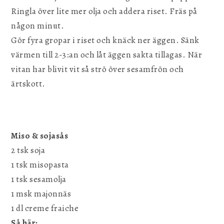
Ringla över lite mer olja och addera riset. Fräs på
någon minut.
Gör fyra gropar i riset och knäck ner äggen. Sänk
värmen till 2-3:an och låt äggen sakta tillagas. När
vitan har blivit vit så strö över sesamfrön och
ärtskott.
Miso & sojasås
2 tsk soja
1 tsk misopasta
1 tsk sesamolja
1 msk majonnäs
1 dl creme fraiche
Så här: