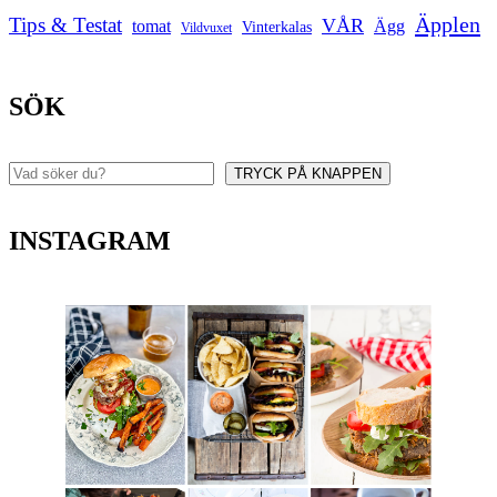
Äpplen
Tips & Testat
VÅR
tomat
Ägg
Vinterkalas
Vildvuxet
SÖK
TRYCK PÅ KNAPPEN
Sök
INSTAGRAM