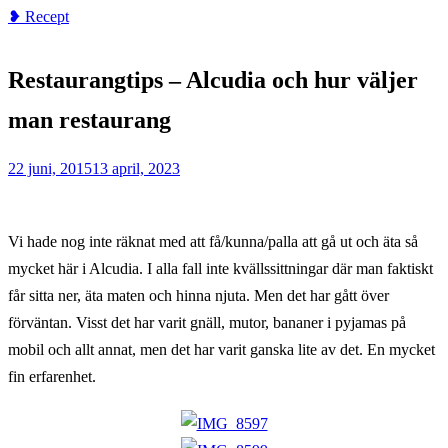
❥ Recept
Home
❥
Restaurangtips – Alcudia och hur väljer
Recept
Restaurangtips
man restaurang
–
Alcudia
22 juni, 2015
13 april, 2023
och
hur
Vi hade nog inte räknat med att få/kunna/palla att gå ut och äta så
väljer
mycket här i Alcudia. I alla fall inte kvällssittningar där man faktiskt
man
får sitta ner, äta maten och hinna njuta. Men det har gått över
restaurang
förväntan. Visst det har varit gnäll, mutor, bananer i pyjamas på
mobil och allt annat, men det har varit ganska lite av det. En mycket
fin erfarenhet.