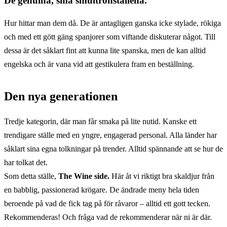
De genuina, små smultronställena.
Hur hittar man dem då. De är antagligen ganska icke stylade, rökiga
och med ett gött gäng spanjorer som viftande diskuterar något. Till
dessa är det såklart fint att kunna lite spanska, men de kan alltid
engelska och är vana vid att gestikulera fram en beställning.
Den nya generationen
Tredje kategorin, där man får smaka på lite nutid. Kanske ett
trendigare ställe med en yngre, engagerad personal. Alla länder har
såklart sina egna tolkningar på trender. Alltid spännande att se hur de
har tolkat det.
Som detta ställe,
The Wine side.
Här åt vi riktigt bra skaldjur från
en babblig, passionerad krögare. De ändrade meny hela tiden
beroende på vad de fick tag på för råvaror – alltid ett gott tecken.
Rekommenderas! Och fråga vad de rekommenderar när ni är där.