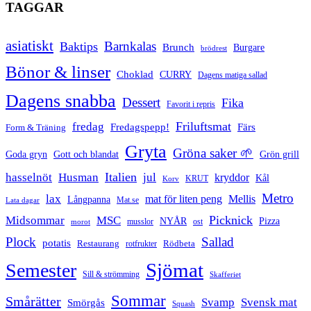
TAGGAR
asiatiskt
Barnkalas
Baktips
Brunch
Burgare
brödrest
Bönor & linser
Choklad
CURRY
Dagens matiga sallad
Dagens snabba
Dessert
Fika
Favorit i repris
Friluftsmat
fredag
Fredagspepp!
Färs
Form & Träning
Gryta
Gröna saker 🌱
Goda gryn
Gott och blandat
Grön grill
Italien
hasselnöt
Husman
jul
kryddor
Kål
Korv
KRUT
Metro
lax
mat för liten peng
Mellis
Långpanna
Mat.se
Lata dagar
Picknick
Midsommar
MSC
Pizza
NYÅR
musslor
ost
morot
Plock
Sallad
potatis
Restaurang
rotfrukter
Rödbeta
Sjömat
Semester
Sill & strömming
Skafferiet
Sommar
Smårätter
Svamp
Svensk mat
Smörgås
Squash