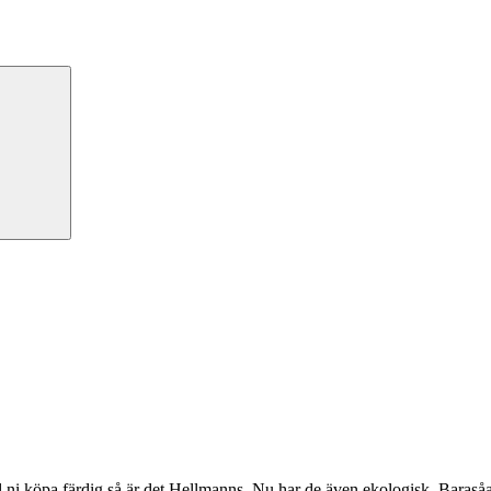
Search
l ni köpa färdig så är det Hellmanns. Nu har de även ekologisk. Barasåat