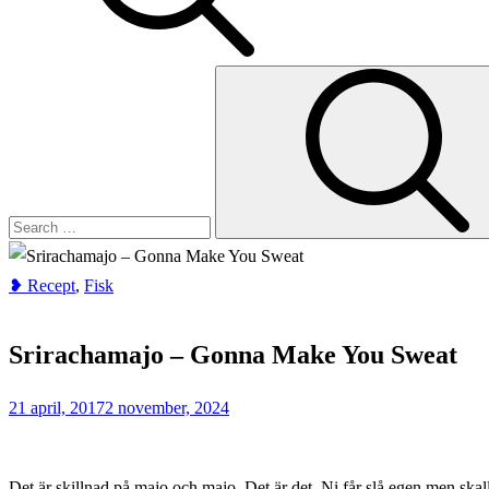
Search
for:
❥ Recept
,
Fisk
Home
Fisk
Srirachamajo – Gonna Make You Sweat
Srirachamajo
–
21 april, 2017
2 november, 2024
Gonna
Make
You
Det är skillnad på majo och majo. Det är det. Ni får slå egen men skal