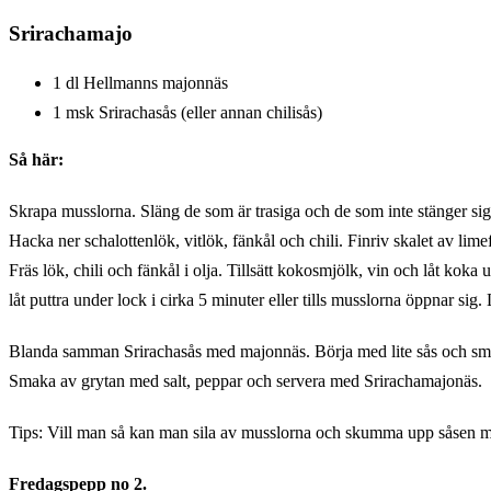
Srirachamajo
1 dl Hellmanns majonnäs
1 msk Srirachasås (eller annan chilisås)
Så här:
Skrapa musslorna. Släng de som är trasiga och de som inte stänger
Hacka ner schalottenlök, vitlök, fänkål och chili. Finriv skalet av lim
Fräs lök, chili och fänkål i olja. Tillsätt kokosmjölk, vin och låt kok
låt puttra under lock i cirka 5 minuter eller tills musslorna öppnar sig
Blanda samman Srirachasås med majonnäs. Börja med lite sås och smak
Smaka av grytan med salt, peppar och servera med Srirachamajonäs.
Tips: Vill man så kan man sila av musslorna och skumma upp såsen me
Fredagspepp no 2.