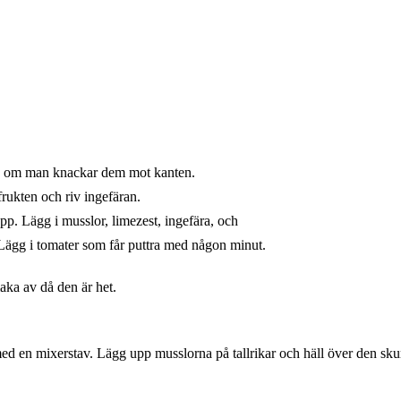
 sig om man knackar dem mot kanten.
efrukten och riv ingefäran.
a upp. Lägg i musslor, limezest, ingefära, och
. Lägg i tomater som får puttra med någon minut.
a av då den är het.
d en mixerstav. Lägg upp musslorna på tallrikar och häll över den sk