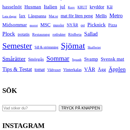
Italien
hasselnöt
Husman
jul
kryddor
Kål
Korv
KRUT
Metro
lax
mat för liten peng
Mellis
Långpanna
Mat.se
Lata dagar
Picknick
Midsommar
MSC
Pizza
NYÅR
musslor
ost
morot
Plock
Sallad
potatis
Restaurang
rotfrukter
Rödbeta
Sjömat
Semester
Sill & strömming
Skafferiet
Sommar
Smårätter
Svamp
Svensk mat
Smörgås
Squash
Äpplen
Tips & Testat
VÅR
tomat
Ägg
Vinterkalas
Vildvuxet
SÖK
TRYCK PÅ KNAPPEN
Sök
INSTAGRAM