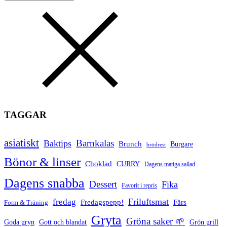
TAGGAR
asiatiskt
Barnkalas
Baktips
Brunch
Burgare
brödrest
Bönor & linser
Choklad
CURRY
Dagens matiga sallad
Dagens snabba
Dessert
Fika
Favorit i repris
Friluftsmat
fredag
Fredagspepp!
Färs
Form & Träning
Gryta
Gröna saker 🌱
Goda gryn
Gott och blandat
Grön grill