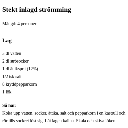
Stekt inlagd strömming
Mängd: 4 personer
Lag
3 dl vatten
2 dl strösocker
1 dl ättiksprit (12%)
1/2 tsk salt
8 kryddpepparkorn
1 lök
Så här:
Koka upp vatten, socker, ättika, salt och pepparkorn i en kastrull och
rör tills sockret löst sig. Låt lagen kallna. Skala och skiva löken.