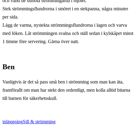
och vänd de dubbla strömmingarna i mjölet.
Stek strömmingsflundrorna i smöret i en stekpanna, några minuter
per sida.
Lägg de varma, nystekta strömmingsflundrorna i lagen och varva
med löken. Låt strömmingen svalna och ställ sedan i kylskåpet minst
1 timme före servering. Gärna över natt.
Ben
Vanligtvis är det så pass små ben i strömming som man kan äta,
framförallt om man har stekt den ordentligt, men kolla alltid bitarna
till barnen för säkerhetsskull.
inläggning
Sill & strömming