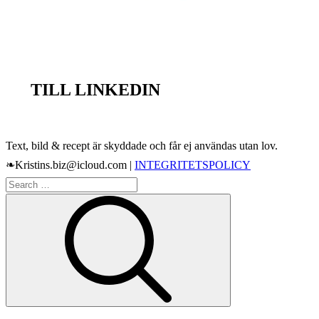
TILL LINKEDIN
Text, bild & recept är skyddade och får ej användas utan lov.
❧Kristins.biz@icloud.com |
INTEGRITETSPOLICY
Search
Search
for: