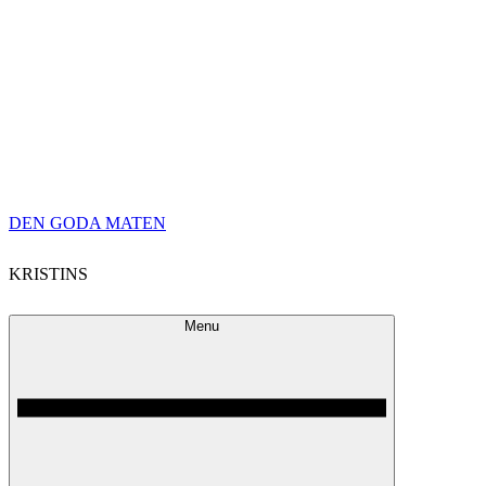
Skip
DEN GODA MATEN
to
KRISTINS
content
Menu