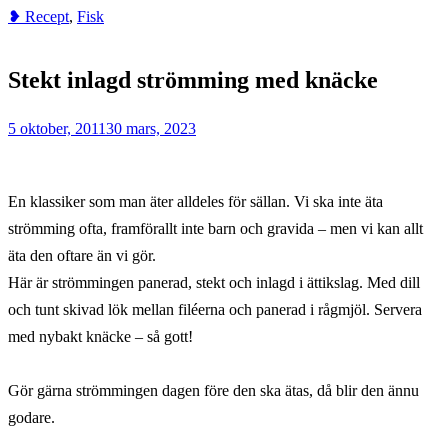
❥ Recept
,
Fisk
Home
Fisk
Stekt inlagd strömming med knäcke
Stekt
inlagd
5 oktober, 2011
30 mars, 2023
strömming
med
knäcke
En klassiker som man äter alldeles för sällan. Vi ska inte äta
strömming ofta, framförallt inte barn och gravida – men vi kan allt
äta den oftare än vi gör.
Här är strömmingen panerad, stekt och inlagd i ättikslag. Med dill
och tunt skivad lök mellan filéerna och panerad i rågmjöl. Servera
med nybakt knäcke – så gott!
Gör gärna strömmingen dagen före den ska ätas, då blir den ännu
godare.