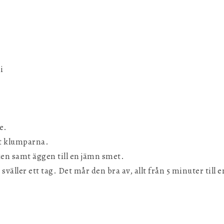
i
e.
ut klumparna.
ken samt äggen till en jämn smet.
väller ett tag. Det mår den bra av, allt från 5 minuter til