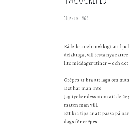
TACOCREPES
personligen med hjälp av dessa uppgifter.
30 januari, 2023
Marknadsföring
Genom att dela ditt surfbeteende på vår webbplats kan vi ge di
personligt innehåll och erbjudanden.
Både bra och mekkigt att bju
delaktiga, vill testa nya rätte
lite middagsrutiner – och det
Crêpes är bra att laga om ma
Det har man inte.
Jag tycker dessutom att de är
maten man vill.
Ett bra tips är att passa på n
dags för crêpes.