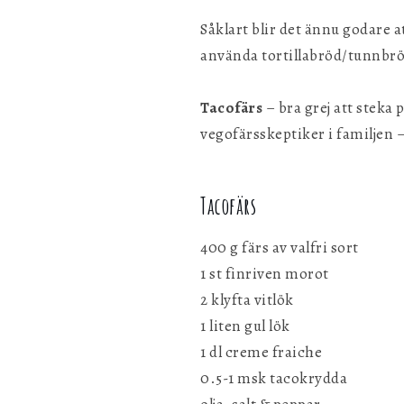
Såklart blir det ännu godare 
använda tortillabröd/tunnbr
Tacofärs
– bra grej att steka 
vegofärsskeptiker i familjen 
Tacofärs
400 g färs av valfri sort
1 st finriven morot
2 klyfta vitlök
1 liten gul lök
1 dl creme fraiche
0.5-1 msk tacokrydda