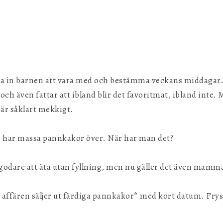
g
da in barnen att vara med och bestämma veckans middagar. 
r och även fattar att ibland blir det favoritmat, ibland inte.
 är såklart mekkigt.
n har massa pannkakor över. När har man det?
 godare att äta utan fyllning, men nu gäller det även mamma
är affären säljer ut färdiga pannkakor* med kort datum. Frys