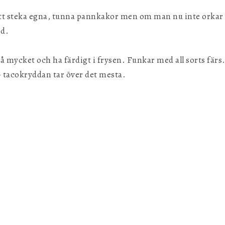
att steka egna, tunna pannkakor men om man nu inte orkar d
öd.
på mycket och ha färdigt i frysen. Funkar med all sorts fär
– tacokryddan tar över det mesta.