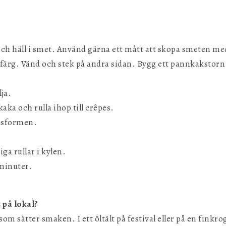
ch häll i smet. Använd gärna ett mått att skopa smeten med 
 färg. Vänd och stek på andra sidan. Bygg ett pannkakstorn 
ja.
kaka och rulla ihop till crêpes.
nsformen.
ga rullar i kylen.
minuter.
 på lokal?
 som sätter smaken. I ett öltält på festival eller på en finkro