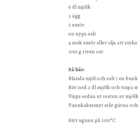
6 dl mjölk
3 ägg
3 smör
en nypa salt
4 msk smör eller olja att steka 
200 g riven ost
Så här:
Blanda mjöl och salt i en bunk
Rör ned 2 dl mjölk och vispa 
Vispa sedan ut resten av mjöl
Pannkakssmet står gärna och s
Sätt ugnen på 200°C