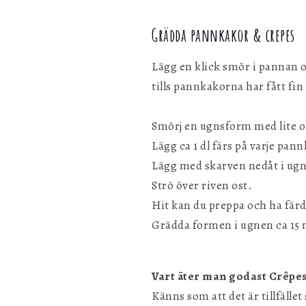
Grädda pannkakor & crepes
Lägg en klick smör i pannan o
tills pannkakorna har fått fin
Smörj en ugnsform med lite ol
Lägg ca 1 dl färs på varje pann
Lägg med skarven nedåt i ug
Strö över riven ost.
Hit kan du preppa och ha färdi
Grädda formen i ugnen ca 15 
Vart äter man godast Crêpes
Känns som att det är tillfället