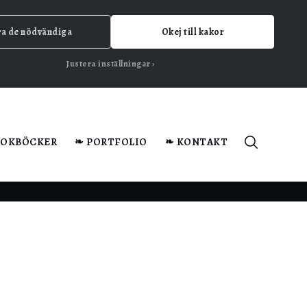
ra de nödvändiga
Okej till kakor
Justera inställningar
KOKBÖCKER
❧ PORTFOLIO
❧ KONTAKT