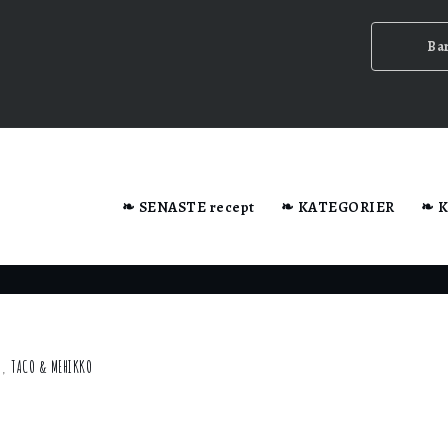
Ba
dator när du besöker webbplatsen.
❧ SENASTE recept
❧ KATEGORIER
❧ 
n ska
,
TACO & MEHIKKO
ig