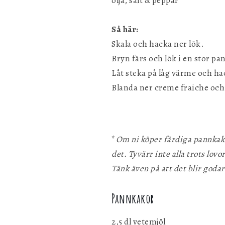
olja, salt & peppar
Så här:
Skala och hacka ner lök.
Bryn färs och lök i en stor pa
Låt steka på låg värme och ha
Blanda ner creme fraiche och
*
Om ni köper färdiga pannkakor
det. Tyvärr inte alla trots lov
Tänk även på att det blir godar
Pannkakor
2,5 dl vetemjöl