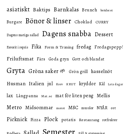
asiatiskt
Barnkalas
Baktips
Brunch
brödrest
Bönor & linser
Choklad
Burgare
CURRY
Dagens snabba
Dessert
Dagens matiga sallad
Fika
fredag
Fredagspepp!
Form & Träning
Favorit i repris
Friluftsmat
Färs
Goda gryn
Gott och blandat
Gryta
Gröna saker 🌱
hasselnöt
Grön grill
Italien
Husman
jul
kryddor
Kål
KRUT
Korv
Lata dagar
lax
mat för liten peng
Mellis
Långpanna
Mat.se
Metro
Midsommar
MSC
NYÅR
ost
musslor
morot
Picknick
Plock
potatis
Pizza
Restaurang
rotfrukter
Semester
Sallad
Rödbeta
Sill & strömming