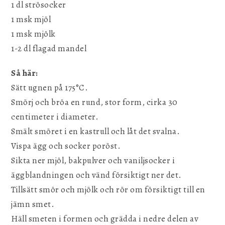
1 dl strösocker
1 msk mjöl
1 msk mjölk
1-2 dl flagad mandel
Så här:
Sätt ugnen på 175°C.
Smörj och bröa en rund, stor form, cirka 30
centimeter i diameter.
Smält smöret i en kastrull och låt det svalna.
Vispa ägg och socker poröst.
Sikta ner mjöl, bakpulver och vaniljsocker i
äggblandningen och vänd försiktigt ner det.
Tillsätt smör och mjölk och rör om försiktigt till en
jämn smet.
Häll smeten i formen och grädda i nedre delen av