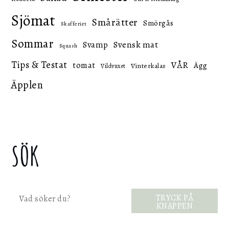
Sjömat
Smårätter
Smörgås
Skafferiet
Sommar
Svensk mat
Svamp
Squash
Tips & Testat
VÅR
tomat
Ägg
Vinterkalas
Vildvuxet
Äpplen
SÖK
Sök
TRYCK PÅ
KNAPPEN