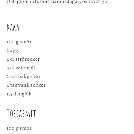
Och glöm inte bort namnsdagar, oxå viktiga.
kaka
100 g smör
2 ägg
2 dl strösocker
3 dl vetemjöl
2 tsk bakpulver
2 tsk vaniljsocker
1,5 dl mjölk
Toscasmet
100 g smör