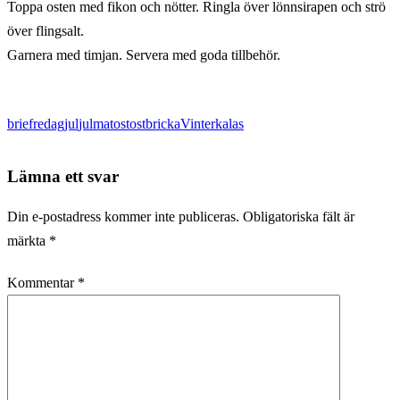
Toppa osten med fikon och nötter. Ringla över lönnsirapen och strö
över flingsalt.
Garnera med timjan. Servera med goda tillbehör.
brie
fredag
jul
julmat
ost
ostbricka
Vinterkalas
Lämna ett svar
Din e-postadress kommer inte publiceras.
Obligatoriska fält är
märkta
*
Kommentar
*