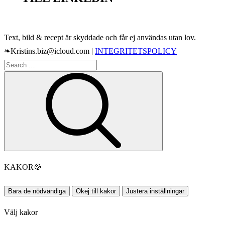
Text, bild & recept är skyddade och får ej användas utan lov.
❧Kristins.biz@icloud.com |
INTEGRITETSPOLICY
Search
Search
for:
KAKOR
🍪
Bara de nödvändiga
Okej till kakor
Justera inställningar
Välj kakor