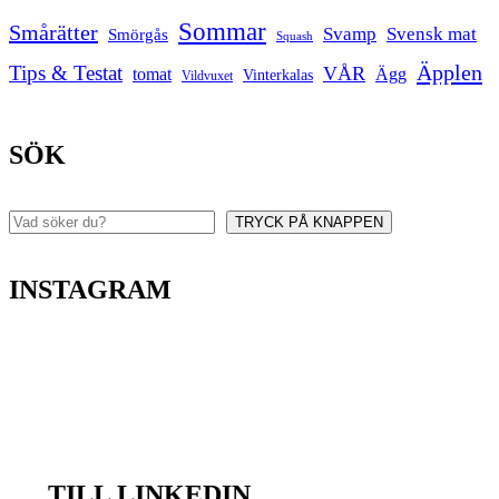
Sommar
Smårätter
Svamp
Svensk mat
Smörgås
Squash
Äpplen
Tips & Testat
VÅR
tomat
Ägg
Vinterkalas
Vildvuxet
SÖK
TRYCK PÅ KNAPPEN
Sök
INSTAGRAM
TILL LINKEDIN