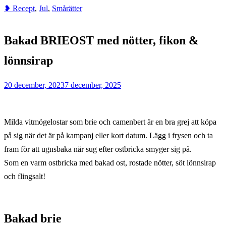
❥ Recept
,
Jul
,
Smårätter
Home
Smårätter
Bakad BRIEOST med nötter, fikon &
Bakad
BRIEOST
lönnsirap
med
nötter,
20 december, 2023
7 december, 2025
fikon
&
Milda vitmögelostar som brie och camenbert är en bra grej att köpa
lönnsirap
på sig när det är på kampanj eller kort datum. Lägg i frysen och ta
fram för att ugnsbaka när sug efter ostbricka smyger sig på.
Som en varm ostbricka med bakad ost, rostade nötter, söt lönnsirap
och flingsalt!
Bakad brie