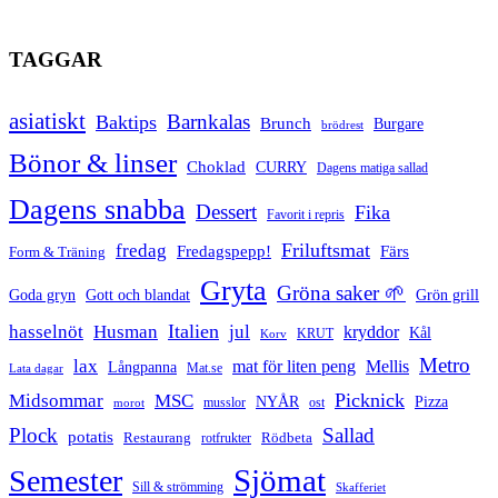
TAGGAR
asiatiskt
Barnkalas
Baktips
Brunch
Burgare
brödrest
Bönor & linser
Choklad
CURRY
Dagens matiga sallad
Dagens snabba
Dessert
Fika
Favorit i repris
Friluftsmat
fredag
Fredagspepp!
Färs
Form & Träning
Gryta
Gröna saker 🌱
Goda gryn
Gott och blandat
Grön grill
Italien
hasselnöt
Husman
jul
kryddor
Kål
Korv
KRUT
Metro
lax
mat för liten peng
Mellis
Långpanna
Mat.se
Lata dagar
Picknick
Midsommar
MSC
Pizza
NYÅR
musslor
ost
morot
Plock
Sallad
potatis
Restaurang
rotfrukter
Rödbeta
Sjömat
Semester
Sill & strömming
Skafferiet