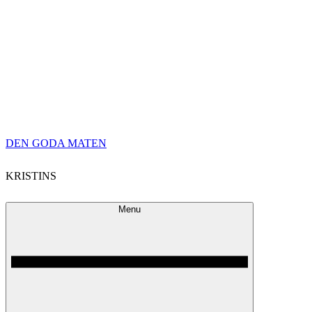
Skip
DEN GODA MATEN
to
KRISTINS
content
Menu