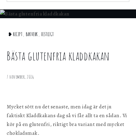
för att webbplatsen ska fungera.
for:
Statistik
För att kunna förbättra webbplatsen, dess
Home
❥ RECEPT
,
BAKVERK
,
FESTLIGT
information och funktionalitet vill vi samla in
statistik. Vi kan inte identifiera dig
Bakverk
personligen med hjälp av dessa uppgifter.
Bästa
Bästa glutenfria kladdkakan
glutenfria
Marknadsföring
kladdkakan
Genom att dela ditt surfbeteende på vår
7 november, 2014
webbplats kan vi ge dig personligt innehåll
och erbjudanden.
Mycket sött nu det senaste, men idag är det ju
Spara inställningar
faktiskt Kladdkakans dag så vi får allt ta en sådan. Vi
kör på en glutenfri, riktigt bra variant med mycket
chokladsmak.