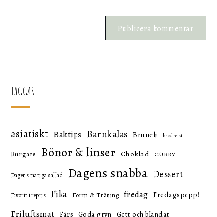
TAGGAR
asiatiskt
Barnkalas
Baktips
Brunch
brödrest
Bönor & linser
Choklad
Burgare
CURRY
Dagens snabba
Dessert
Dagens matiga sallad
Fika
fredag
Fredagspepp!
Form & Träning
Favorit i repris
Friluftsmat
Färs
Goda gryn
Gott och blandat