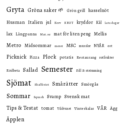
Gryta
Gröna saker 🌱
hasselnöt
Grön grill
Italien
Husman
jul
kryddor
Kål
KRUT
Korv
Lata dagar
lax
mat för liten peng
Mellis
Långpanna
Mat.se
Metro
Midsommar
MSC
NYÅR
ost
musslor
morot
Picknick
Plock
potatis
Pizza
Restaurang
rotfrukter
Semester
Sallad
Rödbeta
Sill & strömming
Sjömat
Smårätter
Smörgås
Skafferiet
Sommar
Svensk mat
Svamp
Squash
Tips & Testat
VÅR
tomat
Ägg
Vinterkalas
Vildvuxet
Äpplen