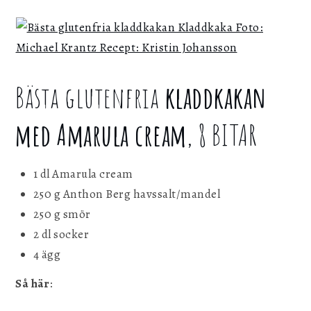
Bästa glutenfria
kladdkakan
med Amarula cream
, 8 BITAR
1 dl Amarula cream
250 g Anthon Berg havssalt/mandel
250 g smör
2 dl socker
4 ägg
Så här
: