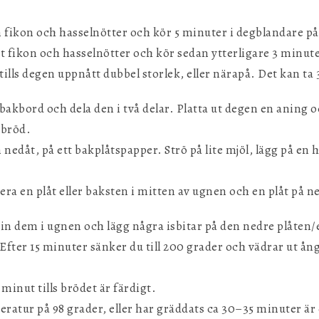
 fikon och hasselnötter och kör 5 minuter i degblandare på 
sätt fikon och hasselnötter och kör sedan ytterligare 3 minut
tills degen uppnått dubbel storlek, eller närapå. Det kan t
 bakbord och dela den i två delar. Platta ut degen en aning
 bröd.
dåt, på ett bakplåtspapper. Strö på lite mjöl, lägg på en ha
era en plåt eller baksten i mitten av ugnen och en plåt på n
 in dem i ugnen och lägg några isbitar på den nedre plåten/
 Efter 15 minuter sänker du till 200 grader och vädrar ut 
inut tills brödet är färdigt.
atur på 98 grader, eller har gräddats ca 30–35 minuter är 