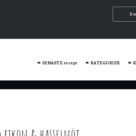
Ba
dator när du besöker webbplatsen.
❧ SENASTE recept
❧ KATEGORIER
❧ 
n ska
 fikon & hasselnöt
ig