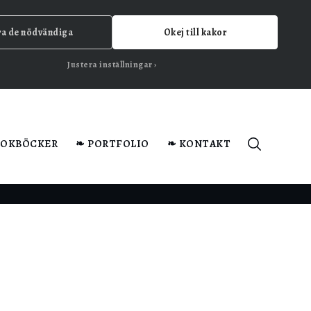
ra de nödvändiga
Okej till kakor
Justera inställningar
KOKBÖCKER
❧ PORTFOLIO
❧ KONTAKT