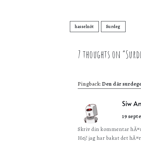
hasselnöt
Surdeg
7 thoughts on “
Surd
Pingback:
Den där surdege
Siw A
19 septe
Skriv din kommentar hÃ¤
Hej! jag har bakat det hÃ¤