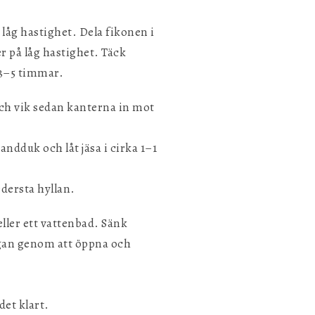
låg hastighet. Dela fikonen i
er på låg hastighet. Täck
a 3–5 timmar.
 och vik sedan kanterna in mot
ndduk och låt jäsa i cirka 1–1
edersta hyllan.
eller ett vattenbad. Sänk
ångan genom att öppna och
det klart.