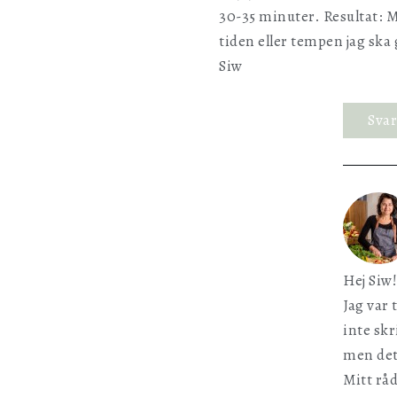
30-35 minuter. Resultat: 
tiden eller tempen jag ska
Siw
Sva
Hej Siw!
Jag var 
inte skr
men det
Mitt råd