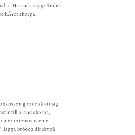
ba. Nu undrar jag: Ãr det
dre hÃ¥rt skorpa.
ohansson gjorde så att jag
nästintill bränd skorpa,
en mer intensiv värme.
”, lägga bröden direkt på