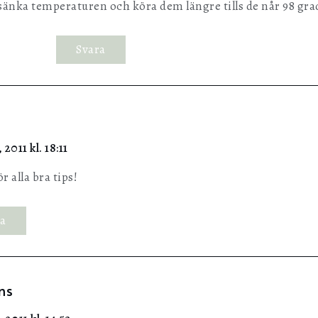
sänka temperaturen och köra dem längre tills de når 98 grad
Svara
a
 2011 kl. 18:11
r alla bra tips!
ra
ns