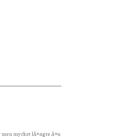
der men mycket lÃ¤ngre Ã¤n