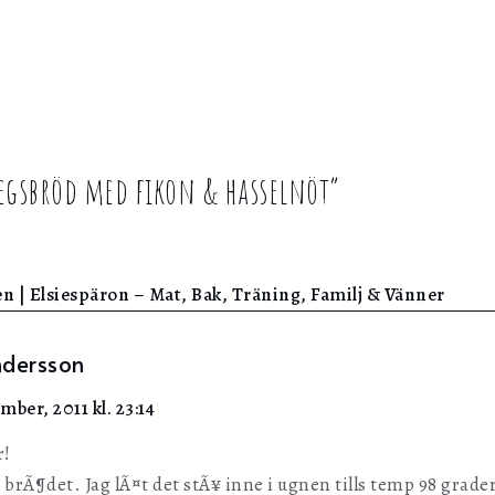
egsbröd med fikon & hasselnöt
”
n | Elsiespäron – Mat, Bak, Träning, Familj & Vänner
ndersson
mber, 2011 kl. 23:14
r!
r brÃ¶det. Jag lÃ¤t det stÃ¥ inne i ugnen tills temp 98 gra