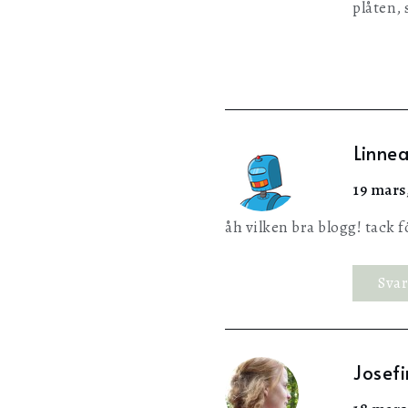
plåten, 
Linne
19 mars,
åh vilken bra blogg! tack fö
Sva
Josefi