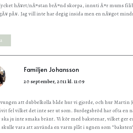
Mycket hÃ¥rt/nÃ¤stan brÃ¤nd skorpa, innuti Ã¤r mums filiba
 gÃ¥ pÃ¥. Jag vill inte har degig insida men en nÃ¥got min
ra
Familjen Johansson
20 september, 2011 kl. 11:09
tvungen att dubbelkolla både hur vi gjorde, och hur Martin J
ivit fel vilket det inte ser ut som. Surdegsbröd har ofta en 
 ska ju inte smaka bränt. Vi kör med bakstenar, vilket ger 
 skulle vara att använda en varm plåt i ugnen som ”baksten