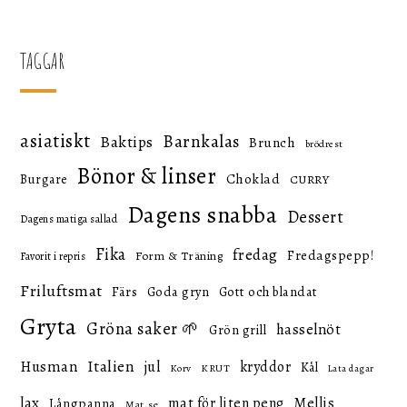
inlägg
TAGGAR
asiatiskt
Barnkalas
Baktips
Brunch
brödrest
Bönor & linser
Choklad
Burgare
CURRY
Dagens snabba
Dessert
Dagens matiga sallad
Fika
fredag
Fredagspepp!
Form & Träning
Favorit i repris
Friluftsmat
Färs
Goda gryn
Gott och blandat
Gryta
Gröna saker 🌱
hasselnöt
Grön grill
Italien
Husman
jul
kryddor
Kål
KRUT
Korv
Lata dagar
lax
mat för liten peng
Mellis
Långpanna
Mat.se