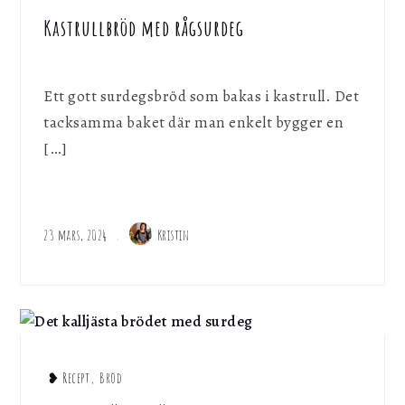
Kastrullbröd med rågsurdeg
Ett gott surdegsbröd som bakas i kastrull. Det
tacksamma baket där man enkelt bygger en
[…]
23 mars, 2024
Kristin
❥ Recept
,
Bröd