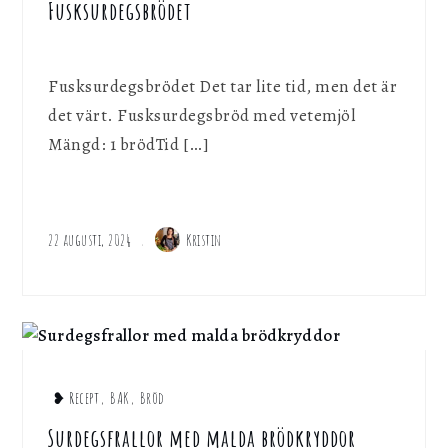
Fusksurdegsbrödet
Fusksurdegsbrödet Det tar lite tid, men det är
det värt. Fusksurdegsbröd med vetemjöl
Mängd: 1 brödTid […]
22 augusti, 2024
Kristin
❥ Recept
,
BAK
,
Bröd
Surdegsfrallor med malda brödkryddor