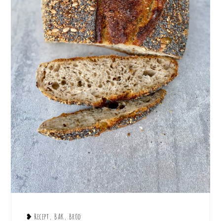
❥ Recept
,
BAK
,
Bröd