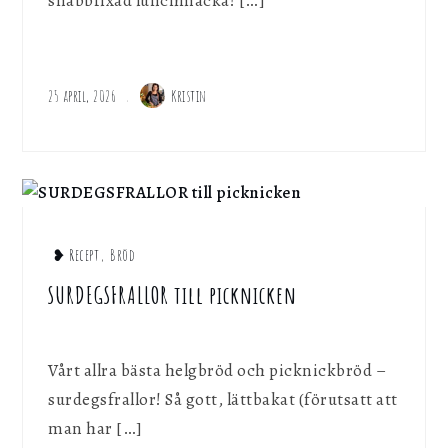
snabbfixad lunchmacka! […]
25 april, 2026
Kristin
❥ Recept
,
Bröd
SURDEGSFRALLOR till picknicken
Vårt allra bästa helgbröd och picknickbröd –
surdegsfrallor! Så gott, lättbakat (förutsatt att
man har […]