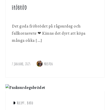
FRÖBRÖD
Det goda fröbrödet på rågsurdeg och
fullkornsvete ❤︎ Känns det dyrt att köpa
många olika […]
7 januari, 2025
Kristin
❥ Recept
,
Bröd