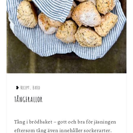
❥ Recept
,
Bröd
TÅNGFRALLOR
Tång i brödbaket – gott och bra för jäsningen
eftersom tång även innehåller sockerarter.