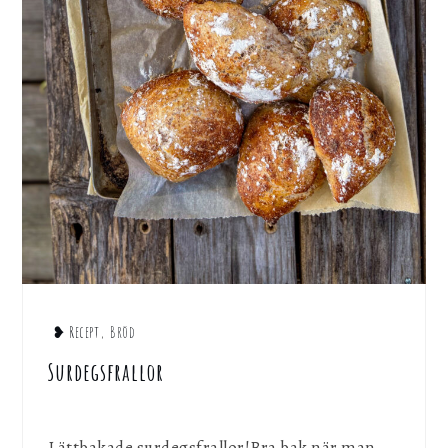
❥ Recept
,
Bröd
Surdegsfrallor
Lättbakade surdegsfrallor!Bra bak när man