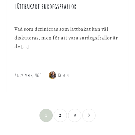
Lättbakade surdegsfrallor
Vad som definieras som lättbakat kan väl
diskuteras, men för att vara surdegsfrallor är
de […]
2 november, 2023
Kristin
Sidnumrering
1
2
3
för