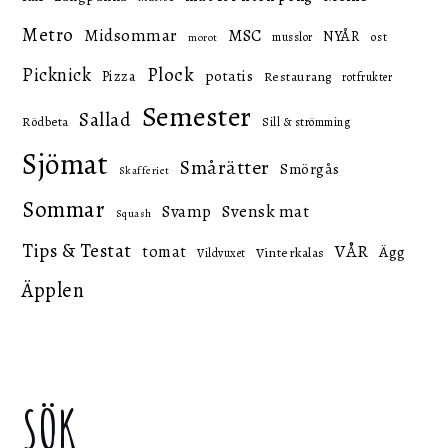
Metro
Midsommar
MSC
NYÅR
ost
musslor
morot
Picknick
Plock
potatis
Pizza
Restaurang
rotfrukter
Semester
Sallad
Rödbeta
Sill & strömming
Sjömat
Smårätter
Smörgås
Skafferiet
Sommar
Svensk mat
Svamp
Squash
Tips & Testat
VÅR
tomat
Ägg
Vinterkalas
Vildvuxet
Äpplen
SÖK