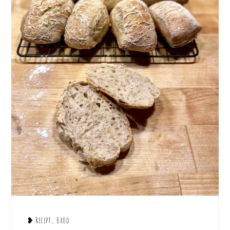
❥ Recept
,
Bröd