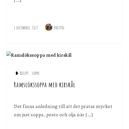
[…]
1 december, 2025
Kristin
❥ Recept
,
Soppa
Ramslökssoppa med kirskål
Det finns anledning till att det pratas mycket
om just soppa, pesto och olja när […]