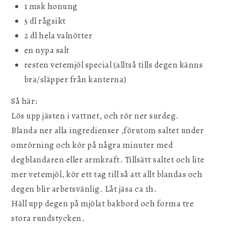
1 msk honung
5 dl rågsikt
2 dl hela valnötter
en nypa salt
resten vetemjöl special (alltså tills degen känns
bra/släpper från kanterna)
Så här:
Lös upp jästen i vattnet, och rör ner surdeg.
Blanda ner alla ingredienser ,förutom saltet under
omrörning och kör på några minuter med
degblandaren eller armkraft. Tillsätt saltet och lite
mer vetemjöl, kör ett tag till så att allt blandas och
degen blir arbetsvänlig. Låt jäsa ca 1h.
Häll upp degen på mjölat bakbord och forma tre
stora rundstycken.