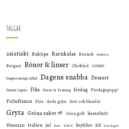
TAGGAR
asiatiskt
Barnkalas
Baktips
Brunch
brödrest
Bönor & linser
Choklad
Burgare
CURRY
Dagens snabba
Dessert
Dagens matiga sallad
Fika
fredag
Fredagspepp!
Form & Träning
Favorit i repris
Friluftsmat
Färs
Goda gryn
Gott och blandat
Gryta
Gröna saker 🌱
hasselnöt
Grön grill
Italien
Husman
jul
kryddor
Kål
KRUT
Korv
Lata dagar