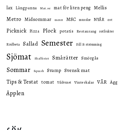
lax
mat för liten peng
Mellis
Långpanna
Mat.se
Metro
Midsommar
MSC
NYÅR
ost
musslor
morot
Picknick
Plock
potatis
Pizza
Restaurang
rotfrukter
Semester
Sallad
Rödbeta
Sill & strömming
Sjömat
Smårätter
Smörgås
Skafferiet
Sommar
Svensk mat
Svamp
Squash
Tips & Testat
VÅR
tomat
Ägg
Vinterkalas
Vildvuxet
Äpplen