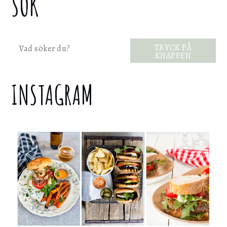
SÖK
Sök
TRYCK PÅ
KNAPPEN
INSTAGRAM