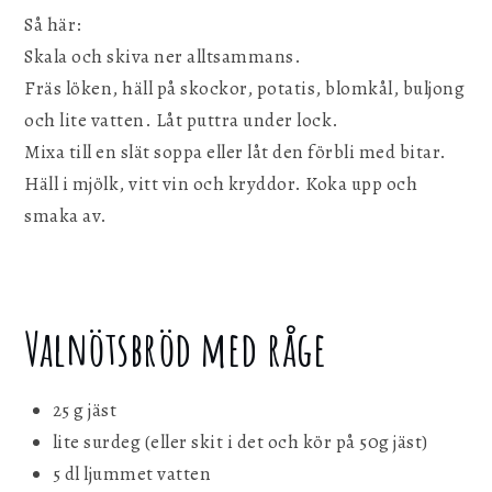
Så här:
Skala och skiva ner alltsammans.
Fräs löken, häll på skockor, potatis, blomkål, buljong
och lite vatten. Låt puttra under lock.
Mixa till en slät soppa eller låt den förbli med bitar.
Häll i mjölk, vitt vin och kryddor. Koka upp och
smaka av.
Valnötsbröd med råge
25 g jäst
lite surdeg (eller skit i det och kör på 50g jäst)
5 dl ljummet vatten