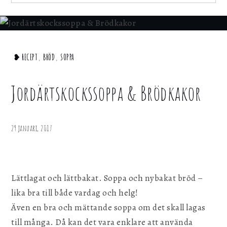
för att webbplatsen ska fungera.
for:
Statistik
För att kunna förbättra webbplatsen, dess
Home
❥ RECEPT
,
BRÖD
,
SOPPA
information och funktionalitet vill vi samla in
statistik. Vi kan inte identifiera dig
Bröd
personligen med hjälp av dessa uppgifter.
Jordärtskockssoppa
Jordärtskockssoppa & Brödkakor
& Brödkakor
Marknadsföring
Genom att dela ditt surfbeteende på vår
29 januari, 2017
webbplats kan vi ge dig personligt innehåll
och erbjudanden.
Lättlagat och lättbakat. Soppa och nybakat bröd –
Spara inställningar
lika bra till både vardag och helg!
Även en bra och mättande soppa om det skall lagas
till många. Då kan det vara enklare att använda