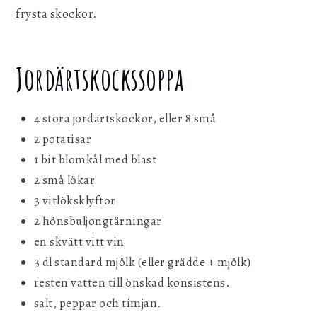
frysta skockor.
Jordärtskockssoppa
4 stora jordärtskockor, eller 8 små
2 potatisar
1 bit blomkål med blast
2 små lökar
3 vitlöksklyftor
2 hönsbuljongtärningar
en skvätt vitt vin
3 dl standard mjölk (eller grädde + mjölk)
resten vatten till önskad konsistens.
salt, peppar och timjan.