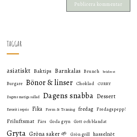
TAGGAR
asiatiskt
Barnkalas
Baktips
Brunch
brödrest
Bönor & linser
Choklad
Burgare
CURRY
Dagens snabba
Dessert
Dagens matiga sallad
Fika
fredag
Fredagspepp!
Form & Träning
Favorit i repris
Friluftsmat
Färs
Goda gryn
Gott och blandat
Gryta
Gröna saker 🌱
hasselnöt
Grön grill