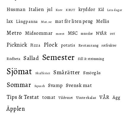
Italien
Husman
jul
kryddor
Kål
KRUT
Korv
Lata dagar
lax
mat för liten peng
Mellis
Långpanna
Mat.se
Metro
Midsommar
MSC
NYÅR
ost
musslor
morot
Picknick
Plock
potatis
Pizza
Restaurang
rotfrukter
Semester
Sallad
Rödbeta
Sill & strömming
Sjömat
Smårätter
Smörgås
Skafferiet
Sommar
Svensk mat
Svamp
Squash
Tips & Testat
VÅR
tomat
Ägg
Vinterkalas
Vildvuxet
Äpplen