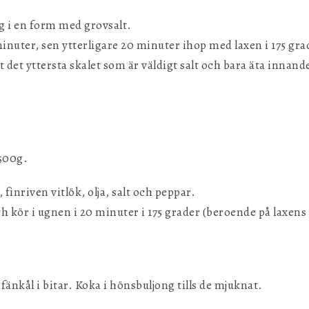
g i en form med grovsalt.
minuter, sen ytterligare 20 minuter ihop med laxen i 175 gra
t det yttersta skalet som är väldigt salt och bara äta innan
 500g.
finriven vitlök, olja, salt och peppar.
h kör i ugnen i 20 minuter i 175 grader (beroende på laxens 
fänkål i bitar. Koka i hönsbuljong tills de mjuknat.