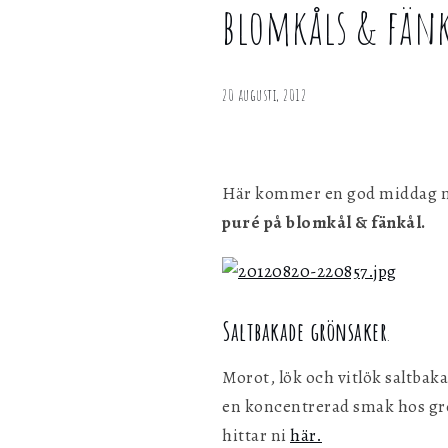
blomkåls & fänk
personligen med hjälp av dessa uppgifter.
grönsaker,
knapperstekt
Marknadsföring
bacon och en
Genom att dela ditt surfbeteende på vår webbplats kan vi ge di
20 augusti, 2012
blomkåls &
personligt innehåll och erbjudanden.
fänkålspuré
Här kommer en god middag 
puré på blomkål & fänkål.
Saltbakade grönsaker
.
Morot, lök och vitlök saltbakad
en koncentrerad smak hos grö
hittar ni
här.