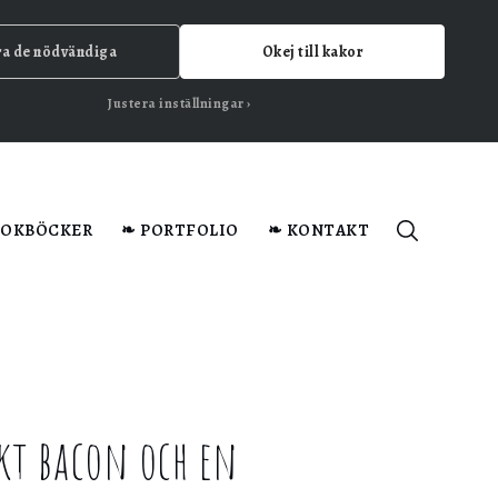
ra de nödvändiga
Okej till kakor
Justera inställningar
KOKBÖCKER
❧ PORTFOLIO
❧ KONTAKT
kt bacon och en