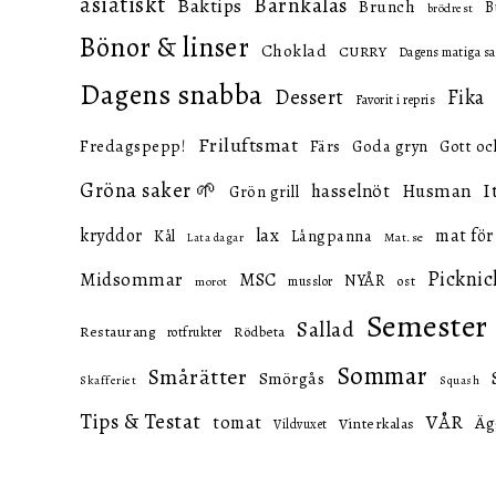
asiatiskt
Barnkalas
Baktips
Brunch
B
brödrest
Bönor & linser
Choklad
CURRY
Dagens matiga sa
Dagens snabba
Dessert
Fika
Favorit i repris
Friluftsmat
Fredagspepp!
Färs
Goda gryn
Gott oc
Gröna saker 🌱
I
hasselnöt
Husman
Grön grill
lax
kryddor
mat för
Långpanna
Kål
Mat.se
Lata dagar
Picknic
Midsommar
MSC
NYÅR
ost
musslor
morot
Semester
Sallad
Restaurang
Rödbeta
rotfrukter
Sommar
Smårätter
Smörgås
Skafferiet
Squash
Tips & Testat
VÅR
tomat
Äg
Vinterkalas
Vildvuxet