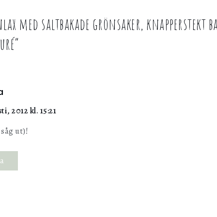
nlax med saltbakade grönsaker, knapperstekt b
uré
”
a
ti, 2012 kl. 15:21
 såg ut)!
ra