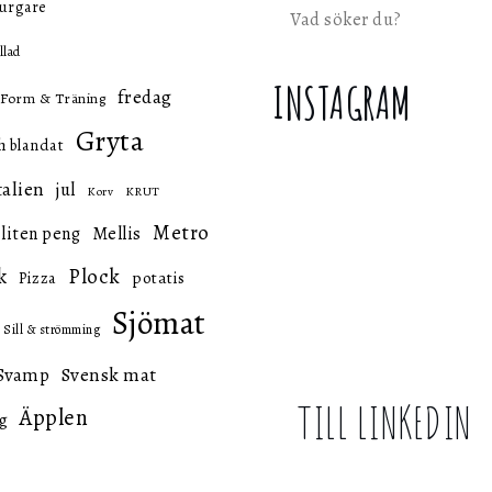
urgare
Sök
llad
INSTAGRAM
fredag
Form & Träning
Gryta
h blandat
talien
jul
KRUT
Korv
Metro
 liten peng
Mellis
k
Plock
potatis
Pizza
Sjömat
Sill & strömming
Svensk mat
Svamp
TILL LINKEDIN
Äpplen
g