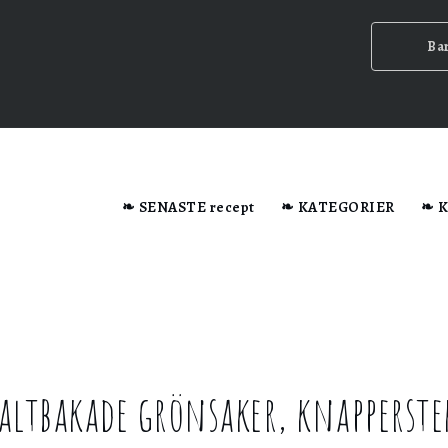
Ba
dator när du besöker webbplatsen.
❧ SENASTE recept
❧ KATEGORIER
❧ 
n ska
altbakade grönsaker, knapperste
ig