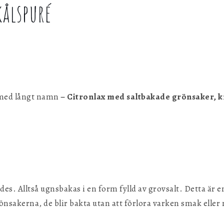
ålspuré
g
med långt namn
– Citronlax med saltbakade grönsaker, 
es. Alltså ugnsbakas i en form fylld av grovsalt. Detta är en
nsakerna, de blir bakta utan att förlora varken smak elle