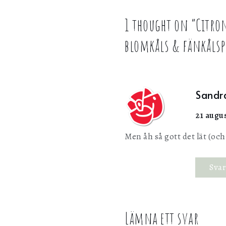
1 thought on “
Citro
blomkåls & fänkålsp
Sandr
21 augus
Men åh så gott det lät (och
Sva
Lämna ett svar