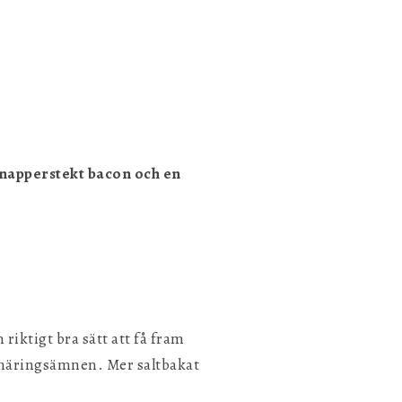
Spara inställningar
knapperstekt bacon och en
 riktigt bra sätt att få fram
r näringsämnen. Mer saltbakat