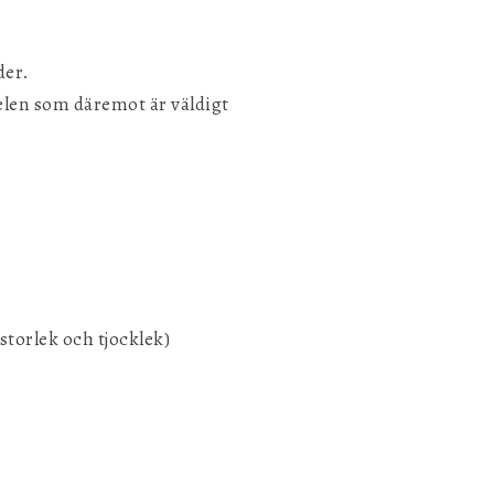
der.
delen som däremot är väldigt
storlek och tjocklek)