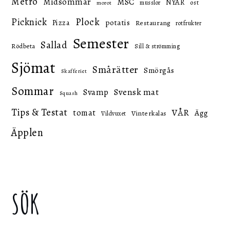
Metro
Midsommar
MSC
NYÅR
ost
musslor
morot
Picknick
Plock
potatis
Pizza
Restaurang
rotfrukter
Semester
Sallad
Rödbeta
Sill & strömming
Sjömat
Smårätter
Smörgås
Skafferiet
Sommar
Svensk mat
Svamp
Squash
Tips & Testat
VÅR
tomat
Ägg
Vinterkalas
Vildvuxet
Äpplen
SÖK