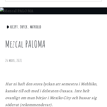
för att webbplatsen ska fungera.
for:
Statistik
För att kunna förbättra webbplatsen, dess
Home
❥ RECEPT
,
DRYCK
,
MATKOLLO
information och funktionalitet vill vi samla in
statistik. Vi kan inte identifiera dig
Dryck
personligen med hjälp av dessa uppgifter.
Mezcal
Mezcal PALOMA
PALOMA
Marknadsföring
Genom att dela ditt surfbeteende på vår
26 mars, 2021
webbplats kan vi ge dig personligt innehåll
och erbjudanden.
Har ni haft den stora lyckan att semestra i Mehhiko,
Spara inställningar
kanske till och med i delstaten Oaxaca. Inte helt
ovanligt om man börjar i Mexiko City och bussar sig
söderut (rekommenderar).