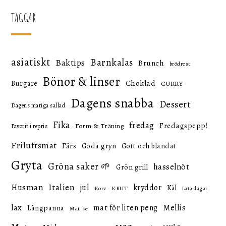
TAGGAR
asiatiskt
Barnkalas
Baktips
Brunch
brödrest
Bönor & linser
Choklad
Burgare
CURRY
Dagens snabba
Dessert
Dagens matiga sallad
Fika
fredag
Fredagspepp!
Form & Träning
Favorit i repris
Friluftsmat
Färs
Goda gryn
Gott och blandat
Gryta
Gröna saker 🌱
hasselnöt
Grön grill
Italien
Husman
jul
kryddor
Kål
KRUT
Korv
Lata dagar
lax
mat för liten peng
Mellis
Långpanna
Mat.se