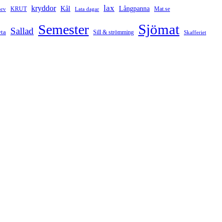
lax
kryddor
Kål
Långpanna
rv
KRUT
Mat.se
Lata dagar
Sjömat
Semester
Sallad
ta
Sill & strömming
Skafferiet