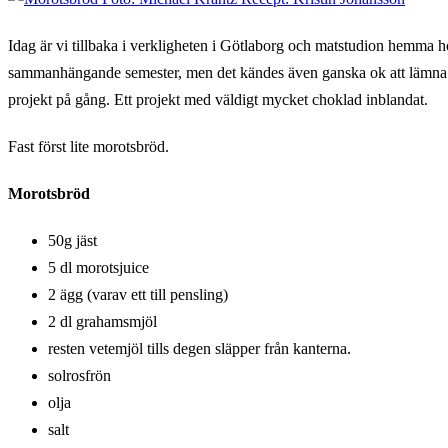
Idag är vi tillbaka i verkligheten i Götlaborg och matstudion hemma h
sammanhängande semester, men det kändes även ganska ok att lämna d
projekt på gång. Ett projekt med väldigt mycket choklad inblandat.
Fast först lite morotsbröd.
Morotsbröd
50g jäst
5 dl morotsjuice
2 ägg (varav ett till pensling)
2 dl grahamsmjöl
resten vetemjöl tills degen släpper från kanterna.
solrosfrön
olja
salt