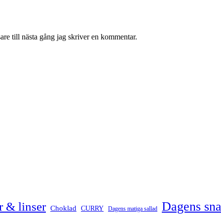
re till nästa gång jag skriver en kommentar.
Dagens sn
 & linser
Choklad
CURRY
Dagens matiga sallad