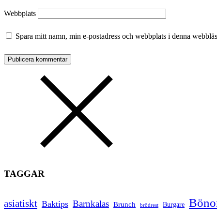
Webbplats
Spara mitt namn, min e-postadress och webbplats i denna webbläsa
TAGGAR
Bönor
asiatiskt
Barnkalas
Baktips
Brunch
Burgare
brödrest