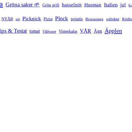
a
Gröna saker 🌱
Italien
hasselnöt
Husman
jul
Grön grill
Ko
Plock
Picknick
potatis
Pizza
NYÅR
Restaurang
ost
rotfrukter
Rödbe
Äpplen
ips & Testat
VÅR
tomat
Ägg
Vinterkalas
Vildvuxet