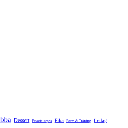
abba
Dessert
Fika
fredag
Form & Träning
Favorit i repris