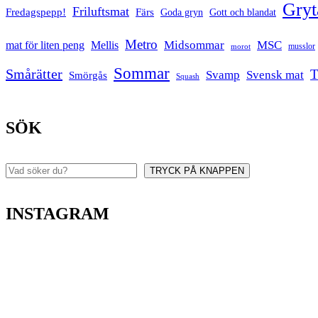
Gryt
Friluftsmat
Fredagspepp!
Färs
Goda gryn
Gott och blandat
Metro
Midsommar
MSC
mat för liten peng
Mellis
musslor
morot
Sommar
Smårätter
T
Svamp
Svensk mat
Smörgås
Squash
SÖK
TRYCK PÅ KNAPPEN
Sök
INSTAGRAM