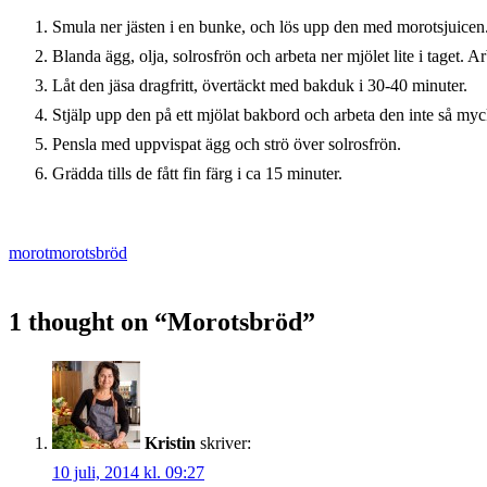
Smula ner jästen i en bunke, och lös upp den med morotsjuicen
Blanda ägg, olja, solrosfrön och arbeta ner mjölet lite i taget. A
Låt den jäsa dragfritt, övertäckt med bakduk i 30-40 minuter.
Stjälp upp den på ett mjölat bakbord och arbeta den inte så myc
Pensla med uppvispat ägg och strö över solrosfrön.
Grädda tills de fått fin färg i ca 15 minuter.
morot
morotsbröd
1 thought on “
Morotsbröd
”
Kristin
skriver:
10 juli, 2014 kl. 09:27