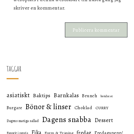
skriver en kommentar.
TAGGAR
asiatiskt
Barnkalas
Baktips
Brunch
brödrest
Bönor & linser
Choklad
Burgare
CURRY
Dagens snabba
Dessert
Dagens matiga sallad
Fika
fredag
Fredagspepp!
Form & Träning
Favorit i repris