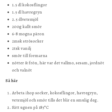
1.5 dl kokosflingor
1.5 dl havregryn
2.5 dlvetemjöl
200g kallt smör
6-8 mogna päron
2msk strösocker
2tsk vanilj
smör till formarna
nötter & frön, här var det vallmo, sesam, jordnöt
och valnöt
Så här
Arbeta ihop socker, kokosflingor, havregryn,
vetemjöl och smör tills det blir en smulig deg.
Sätt ugnen på 185°C