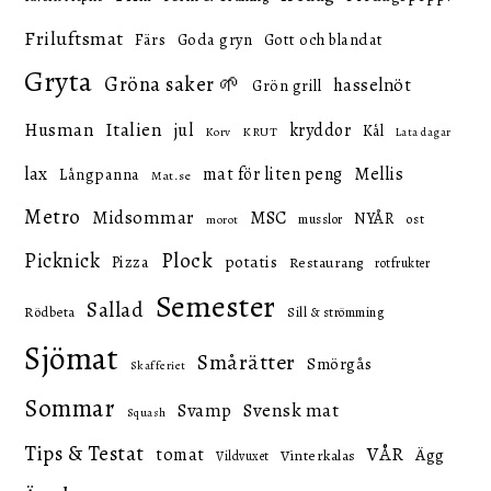
Friluftsmat
Färs
Goda gryn
Gott och blandat
Gryta
Gröna saker 🌱
hasselnöt
Grön grill
Italien
Husman
jul
kryddor
Kål
KRUT
Korv
Lata dagar
lax
mat för liten peng
Mellis
Långpanna
Mat.se
Metro
Midsommar
MSC
NYÅR
ost
musslor
morot
Picknick
Plock
potatis
Pizza
Restaurang
rotfrukter
Semester
Sallad
Rödbeta
Sill & strömming
Sjömat
Smårätter
Smörgås
Skafferiet
Sommar
Svensk mat
Svamp
Squash
Tips & Testat
VÅR
tomat
Ägg
Vinterkalas
Vildvuxet