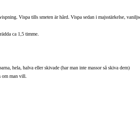
er vispning. Vispa tills smeten är hård. Vispa sedan i majsstärkelse, vanil
Grädda ca 1,5 timme.
na, hela, halva eller skivade (har man inte massor så skiva dem)
 om man vill.