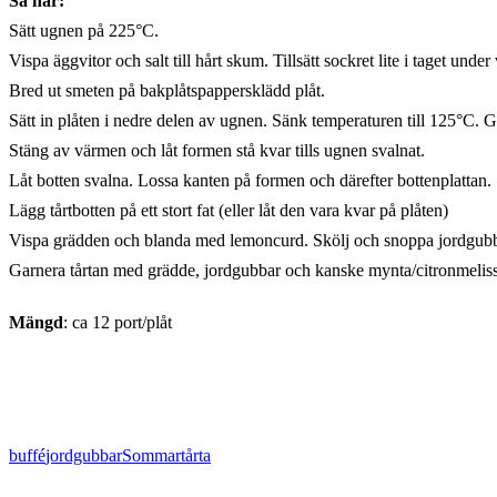
Så här:
Sätt ugnen på 225°C.
Vispa äggvitor och salt till hårt skum. Tillsätt sockret lite i taget und
Bred ut smeten på bakplåtspappersklädd plåt.
Sätt in plåten i nedre delen av ugnen. Sänk temperaturen till 125°C. 
Stäng av värmen och låt formen stå kvar tills ugnen svalnat.
Låt botten svalna. Lossa kanten på formen och därefter bottenplattan.
Lägg tårtbotten på ett stort fat (eller låt den vara kvar på plåten)
Vispa grädden och blanda med lemoncurd. Skölj och snoppa jordgubbar
Garnera tårtan med grädde, jordgubbar och kanske mynta/citronmeliss
Mängd
: ca 12 port/plåt
buffé
jordgubbar
Sommar
tårta