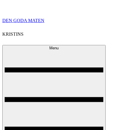
Skip
DEN GODA MATEN
to
KRISTINS
content
Menu