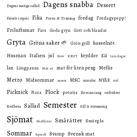
Dagens snabba
Dessert
Dagens matiga sallad
Fika
fredag
Fredagspepp!
Form & Träning
Favorit i repris
Friluftsmat
Färs
Goda gryn
Gott och blandat
Gryta
Gröna saker 🌱
hasselnöt
Grön grill
Italien
Husman
jul
kryddor
Kål
KRUT
Korv
Lata dagar
lax
mat för liten peng
Mellis
Långpanna
Mat.se
Metro
Midsommar
MSC
NYÅR
ost
musslor
morot
Picknick
Plock
potatis
Pizza
Restaurang
rotfrukter
Semester
Sallad
Rödbeta
Sill & strömming
Sjömat
Smårätter
Smörgås
Skafferiet
Sommar
Svensk mat
Svamp
Squash