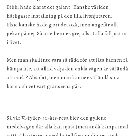
Bibbi hade klarat det galant. Kanske världen
härligaste inställning på den lilla livsnjutaren.
Elsie kanske hade gjort det oxå, men ungefär allt
pekar på nej. Så inte hennes grej alls. I alla fall just nu
i livet.
Men man skall inte vara så rädd för att låta barnen få
kämpa lite, att alltid välja den enkla vägen är väl ändå
att curla? Absolut, men man känner väl ändå sina
barn och vet vart gränserna går.
Så vår Vi-fyller-40-års-resa blev den gyllene
medelvägen där alla kan njuta (men ändå kämpa med
sitt). Charterresa med hotell för smidig resa och