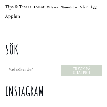
Tips & Testat
VÅR
tomat
Ägg
Vinterkalas
Vildvuxet
Äpplen
SÖK
Sök
TRYCK PÅ
KNAPPEN
INSTAGRAM