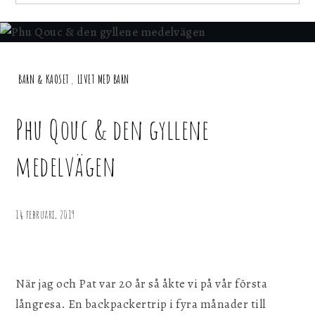
för att webbplatsen ska fungera.
for:
Statistik
För att kunna förbättra webbplatsen, dess
Home
BARN & KAOSET
,
LIVET MED BARN
information och funktionalitet vill vi samla in
statistik. Vi kan inte identifiera dig
Barn &
personligen med hjälp av dessa uppgifter.
Kaoset
Phu Qouc & den gyllene
Phu Qouc &
Marknadsföring
den gyllene
medelvägen
medelvägen
Genom att dela ditt surfbeteende på vår
webbplats kan vi ge dig personligt innehåll
och erbjudanden.
14 februari, 2019
Spara inställningar
När jag och Pat var 20 år så åkte vi på vår första
långresa. En backpackertrip i fyra månader till