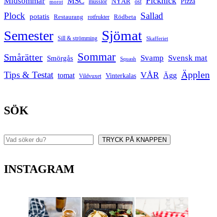
Picknick
Midsommar
MSC
Pizza
NYÅR
musslor
ost
morot
Plock
Sallad
potatis
Restaurang
rotfrukter
Rödbeta
Sjömat
Semester
Sill & strömming
Skafferiet
Sommar
Smårätter
Svamp
Svensk mat
Smörgås
Squash
Äpplen
Tips & Testat
VÅR
tomat
Ägg
Vinterkalas
Vildvuxet
SÖK
TRYCK PÅ KNAPPEN
Sök
INSTAGRAM