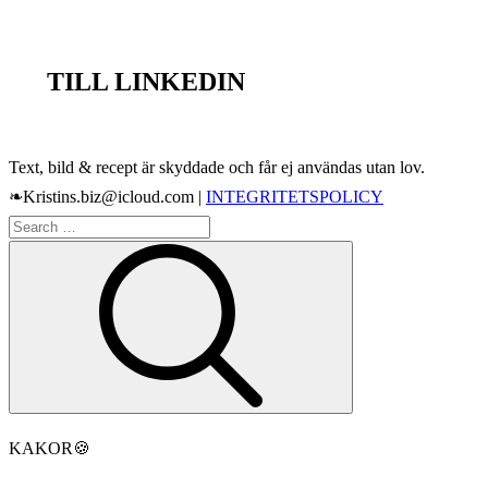
TILL LINKEDIN
Text, bild & recept är skyddade och får ej användas utan lov.
❧Kristins.biz@icloud.com |
INTEGRITETSPOLICY
Search
Search
for:
KAKOR
🍪