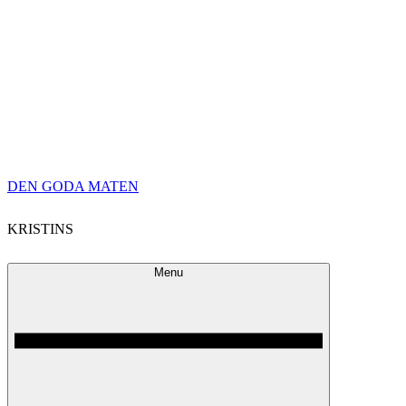
Skip
DEN GODA MATEN
to
KRISTINS
content
Menu