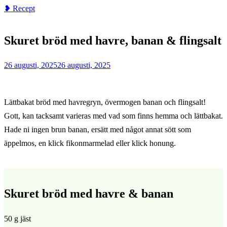
❥ Recept
Home
❥
Skuret bröd med havre, banan & flingsalt
Recept
Skuret
26 augusti, 2025
26 augusti, 2025
bröd
med
havre,
Lättbakat bröd med havregryn, övermogen banan och flingsalt!
banan
Gott, kan tacksamt varieras med vad som finns hemma och lättbakat.
&
Hade ni ingen brun banan, ersätt med något annat sött som
flingsalt
äppelmos, en klick fikonmarmelad eller klick honung.
Skuret bröd med havre &
banan
50 g jäst