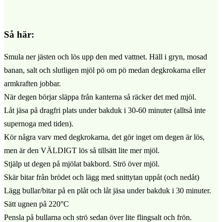
Så här:
Smula ner jästen och lös upp den med vattnet. Häll i gryn, mosad
banan, salt och slutligen mjöl pö om pö medan degkrokarna eller
armkraften jobbar.
När degen börjar släppa från kanterna så räcker det med mjöl.
Låt jäsa på dragfri plats under bakduk i 30-60 minuter (alltså inte
supernoga med tiden).
Kör några varv med degkrokarna, det gör inget om degen är lös,
men är den VÄLDIGT lös så tillsätt lite mer mjöl.
Stjälp ut degen på mjölat bakbord. Strö över mjöl.
Skär bitar från brödet och lägg med snittytan uppåt (och nedåt)
Lägg bullar/bitar på en plåt och låt jäsa under bakduk i 30 minuter.
Sätt ugnen på 220°C
Pensla på bullarna och strö sedan över lite flingsalt och frön.