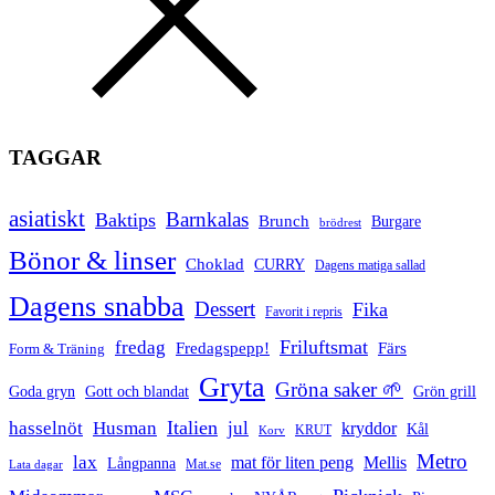
TAGGAR
asiatiskt
Barnkalas
Baktips
Brunch
Burgare
brödrest
Bönor & linser
Choklad
CURRY
Dagens matiga sallad
Dagens snabba
Dessert
Fika
Favorit i repris
Friluftsmat
fredag
Fredagspepp!
Färs
Form & Träning
Gryta
Gröna saker 🌱
Goda gryn
Gott och blandat
Grön grill
Italien
hasselnöt
Husman
jul
kryddor
Kål
Korv
KRUT
Metro
lax
mat för liten peng
Mellis
Långpanna
Mat.se
Lata dagar