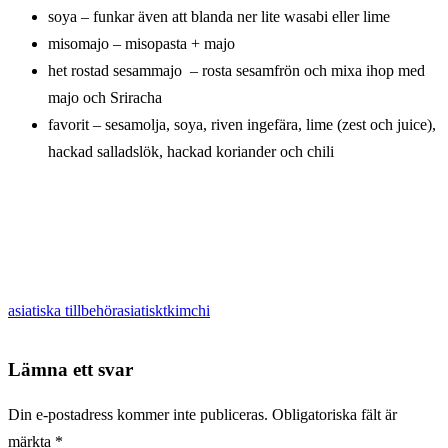
soya – funkar även att blanda ner lite wasabi eller lime
misomajo – misopasta + majo
het rostad sesammajo – rosta sesamfrön och mixa ihop med
majo och Sriracha
favorit – sesamolja, soya, riven ingefära, lime (zest och juice),
hackad salladslök, hackad koriander och chili
asiatiska tillbehör
asiatiskt
kimchi
Lämna ett svar
Din e-postadress kommer inte publiceras.
Obligatoriska fält är
märkta
*