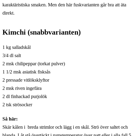
karaktäristiska smaken. Men den här fuskvarianten går bra att äta
direkt.
Kimchi (snabbvarianten)
1 kg salladskål
3/4 dl salt
2 msk chilipeppar (torkat pulver)
1 1/2 msk asiatisk fisksås
2 pressade vitlöksklyftor
2 msk riven ingefära
2 dl finhackad purjolök
2 tsk strösocker
Så här:
Skär kålen i breda strimlor och lägg i en skål. Strö över saltet och
blanda. Låt stå övertäckt i rumstemperatur över natt eller i alla fall 5