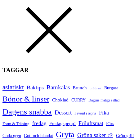
TAGGAR
asiatiskt
Barnkalas
Baktips
Brunch
Burgare
brödrest
Bönor & linser
Choklad
CURRY
Dagens matiga sallad
Dagens snabba
Dessert
Fika
Favorit i repris
Friluftsmat
fredag
Fredagspepp!
Färs
Form & Träning
Gryta
Gröna saker 🌱
Goda gryn
Gott och blandat
Grön grill