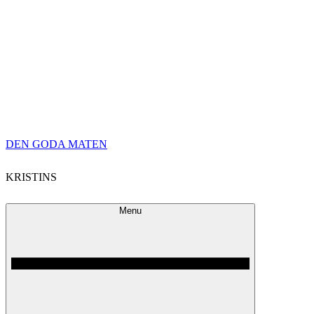
Skip
DEN GODA MATEN
to
KRISTINS
content
Menu