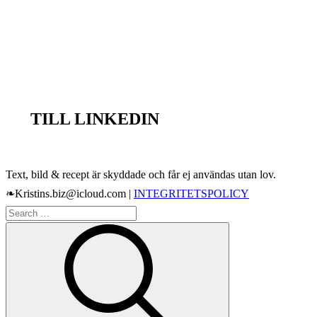
TILL LINKEDIN
Text, bild & recept är skyddade och får ej användas utan lov.
❧Kristins.biz@icloud.com |
INTEGRITETSPOLICY
Search
Search
for: