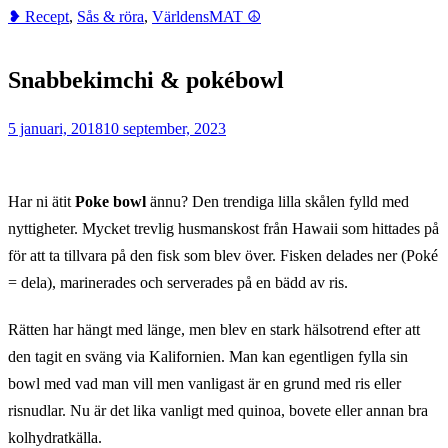
❥ Recept
,
Sås & röra
,
VärldensMAT ☮︎
Home
❥
Snabbekimchi & pokébowl
Recept
Snabbekimchi
5 januari, 2018
10 september, 2023
&
pokébowl
Har ni ätit
Poke bowl
ännu? Den trendiga lilla skålen fylld med
nyttigheter. Mycket trevlig husmanskost från Hawaii som hittades på
för att ta tillvara på den fisk som blev över. Fisken delades ner (Poké
= dela), marinerades och serverades på en bädd av ris.
Rätten har hängt med länge, men blev en stark hälsotrend efter att
den tagit en sväng via Kalifornien. Man kan egentligen fylla sin
bowl med vad man vill men vanligast är en grund med ris eller
risnudlar. Nu är det lika vanligt med quinoa, bovete eller annan bra
kolhydratkälla.