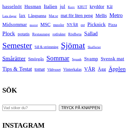
Italien
hasselnöt
Husman
jul
kryddor
Kål
Korv
KRUT
Metro
lax
mat för liten peng
Mellis
Långpanna
Mat.se
Lata dagar
Picknick
Midsommar
MSC
Pizza
NYÅR
musslor
ost
morot
Plock
Sallad
potatis
Restaurang
rotfrukter
Rödbeta
Sjömat
Semester
Sill & strömming
Skafferiet
Sommar
Smårätter
Svamp
Svensk mat
Smörgås
Squash
Äpplen
Tips & Testat
VÅR
tomat
Ägg
Vinterkalas
Vildvuxet
SÖK
TRYCK PÅ KNAPPEN
Sök
INSTAGRAM