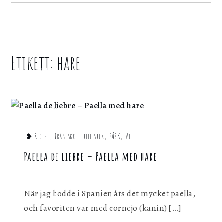
för att webbplatsen ska fungera.
for:
Statistik
För att kunna förbättra webbplatsen, dess
Etikett:
hare
Home
information och funktionalitet vill vi samla in
statistik. Vi kan inte identifiera dig
hare
personligen med hjälp av dessa uppgifter.
Marknadsföring
Genom att dela ditt surfbeteende på vår
webbplats kan vi ge dig personligt innehåll
❥ Recept
,
Från skott till stek
,
PÅSK
,
Vilt
och erbjudanden.
Paella de liebre – Paella med hare
Spara inställningar
När jag bodde i Spanien åts det mycket paella,
och favoriten var med cornejo (kanin) […]