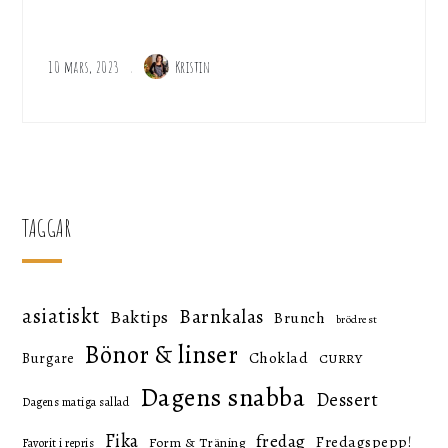
10 mars, 2023
Kristin
TAGGAR
asiatiskt
Barnkalas
Baktips
Brunch
brödrest
Bönor & linser
Choklad
Burgare
CURRY
Dagens snabba
Dessert
Dagens matiga sallad
Fika
fredag
Fredagspepp!
Form & Träning
Favorit i repris