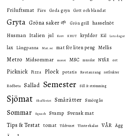
Friluftsmat
Färs
Goda gryn
Gott och blandat
Gryta
Gröna saker 🌱
hasselnöt
Grön grill
Italien
Husman
jul
kryddor
Kål
KRUT
Korv
Lata dagar
lax
mat för liten peng
Mellis
Långpanna
Mat.se
Metro
Midsommar
MSC
NYÅR
ost
musslor
morot
Picknick
Plock
potatis
Pizza
Restaurang
rotfrukter
Semester
Sallad
Rödbeta
Sill & strömming
Sjömat
Smårätter
Smörgås
Skafferiet
Sommar
Svensk mat
Svamp
Squash
Tips & Testat
VÅR
tomat
Ägg
Vinterkalas
Vildvuxet